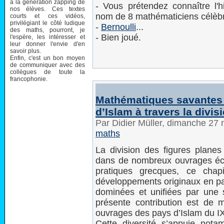
à la génération zapping de
- Vous prétendez connaître l'
nos élèves. Ces textes
nom de 8 mathématiciens célèbr
courts et ces vidéos,
privilégiant le côté ludique
-
Bernoulli
...
des maths, pourront, je
- Bien joué.
l'espère, les intéresser et
leur donner l'envie d'en
savoir plus.
Enfin, c'est un bon moyen
de communiquer avec des
collègues de toute la
francophonie.
Mathématiques savantes e
d’Islam à travers la divis
Par Didier Müller, dimanche 2
maths
La division des figures plane
dans de nombreux ouvrages écr
pratiques grecques, ce chap
développements originaux en pay
dominées et unifiées par une se
présente contribution est de mo
ouvrages des pays d’Islam du IX
Cette diversité s’appuie not