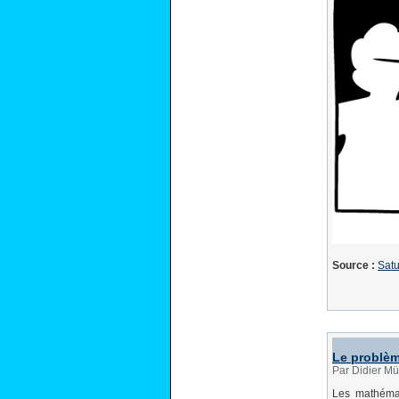
Source :
Satu
Le problèm
Par Didier M
Les mathémat