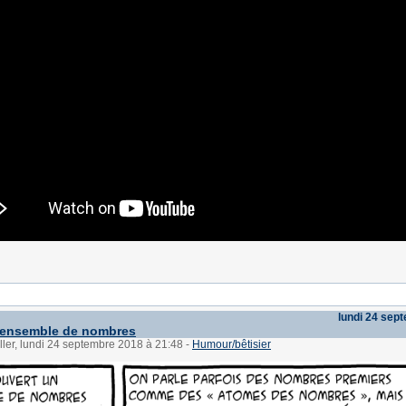
lundi 24 sep
 ensemble de nombres
ller, lundi 24 septembre 2018 à 21:48
-
Humour/bêtisier