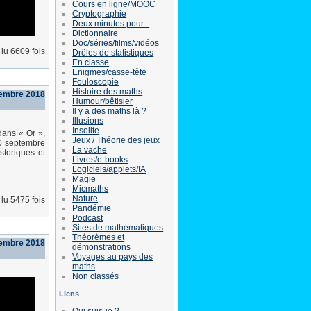
Cours en ligne/MOOC
Cryptographie
Deux minutes pour...
Dictionnaire
Doc/séries/films/vidéos
lu 6609 fois
Drôles de statistiques
En classe
Enigmes/casse-tête
Fouloscopie
Histoire des maths
tembre 2018
Humour/bêtisier
Il y a des maths là ?
Illusions
Insolite
dans « Or »,
Jeux / Théorie des jeux
10 septembre
La vache
storiques et
Livres/e-books
Logiciels/applets/IA
Magie
Micmaths
Nature
lu 5475 fois
Pandémie
Podcast
Sites de mathématiques
Théorèmes et
tembre 2018
démonstrations
Voyages au pays des
maths
Non classés
Liens
Qui suis-je ?