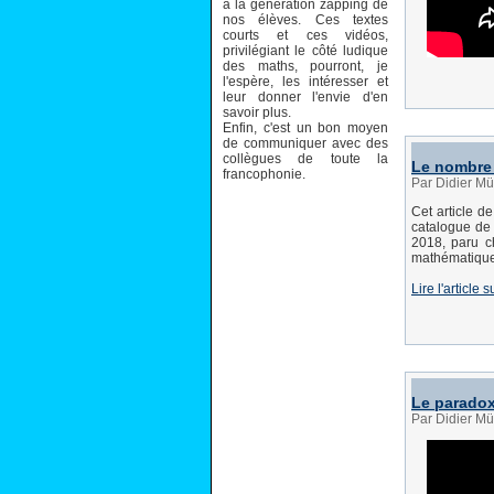
à la génération zapping de
nos élèves. Ces textes
courts et ces vidéos,
privilégiant le côté ludique
des maths, pourront, je
l'espère, les intéresser et
leur donner l'envie d'en
savoir plus.
Enfin, c'est un bon moyen
de communiquer avec des
collègues de toute la
Le nombre d
francophonie.
Par Didier Mü
Cet article d
catalogue de
2018, paru c
mathématiques
Lire l'articl
Le paradox
Par Didier Mü