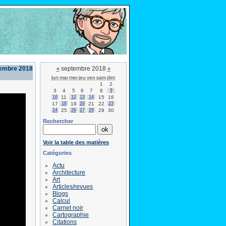
tembre 2018
septembre 2018
«
»
lun
mar
mer
jeu
ven
sam
dim
1
2
3
4
5
6
7
8
9
10
11
12
13
14
15
16
17
18
19
20
21
22
23
24
25
26
27
28
29
30
Rechercher
Voir la table des matières
Catégories
Actu
Architecture
Art
Articles/revues
Blogs
Calcul
Carnet noir
Cartographie
Citations