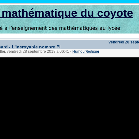
s mathématique du coyote
vendredi 28 sep
card - L'incroyable nombre Pi
ller, vendredi 28 septembre 2018 à 06:41
-
Humour/bêtisier