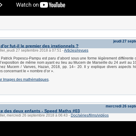
jeudi 27 sep
'or fut-il le premier des irrationnels ?
ller, jeudi 27 septembre 2018 à 07:51
-
Articles/revues
e Patrick Popescu-Pampu est paru d’abord sous une forme légèrement différente 
 l’exposition de même nom ayant eu lieu au Mucem de Marseille du 24 avril au 
hez Mucem / Vanves, Hazan, 2018, pp. 14– 20. Il y explique divers aspects hi
 concernant le « nombre d’or ».
e sur Images des mathématiques
.
mercredi 26 sep
e des deux enfants - Speed Maths #03
ller, mercredi 26 septembre 2018 à 06:43
-
Doc/séries/films/vidéos