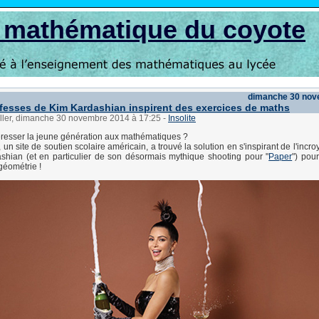
s mathématique du coyote
dimanche 30 nov
fesses de Kim Kardashian inspirent des exercices de maths
üller, dimanche 30 novembre 2014 à 17:25
-
Insolite
resser la jeune génération aux mathématiques ?
, un site de soutien scolaire américain, a trouvé la solution en s'inspirant de l'incro
shian (et en particulier de son désormais mythique shooting pour "
Paper
") pour
géométrie !