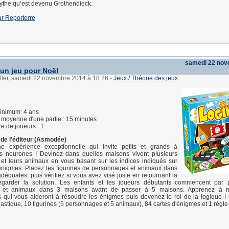
ythe qu’est devenu Grothendieck.
sur Reporterre
samedi 22 nov
 un jeu pour Noël
üller, samedi 22 novembre 2014 à 18:26
-
Jeux / Théorie des jeux
inimum: 4 ans
moyenne d'une partie : 15 minutes
 de joueurs : 1
 de l'éditeur (Asmodée)
une expérience exceptionnelle qui invite petits et grands à
eurs neurones ! Devinez dans quelles maisons vivent plusieurs
et leurs animaux en vous basant sur les indices indiqués sur
'énigmes. Placez les figurines de personnages et animaux dans
déquates, puis vérifiez si vous avez visé juste en retournant la
egarder la solution. Les enfants et les joueurs débutants commencent par p
 et animaux dans 3 maisons avant de passer à 5 maisons. Apprenez à ma
 qui vous aideront à résoudre les énigmes puis devenez le roi de la logique !
astique, 10 figurines (5 personnages et 5 animaux), 84 cartes d'énigmes et 1 règle 