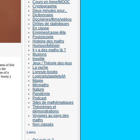
Cours en ligne/MOOC
Cryptographie
Deux minutes pour...
Dictionnaire
Doc/séries/films/vidéos
Drôles de statistiques
En classe
Enigmes/casse-tête
Fouloscopie
Histoire des maths
Humour/bêtisier
Il y a des maths là ?
Illusions
Insolite
Jeux / Théorie des jeux
La vache
Livres/e-books
Logiciels/applets/IA
Magie
Micmaths
Nature
Pandémie
Podcast
Sites de mathématiques
Théorèmes et
démonstrations
Voyages au pays des
maths
Non classés
Liens
Qui suis-je ?