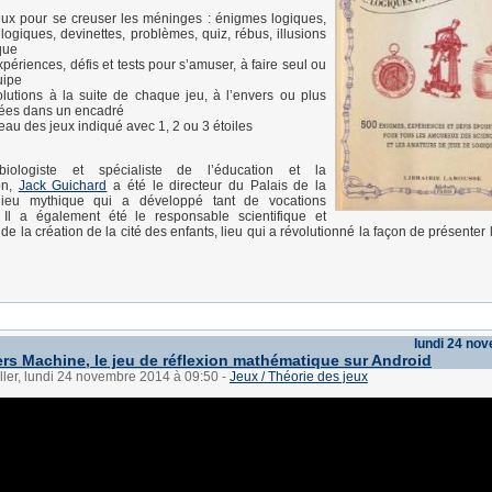
ux pour se creuser les méninges : énigmes logiques,
 logiques, devinettes, problèmes, quiz, rébus, illusions
que
périences, défis et tests pour s’amuser, à faire seul ou
uipe
lutions à la suite de chaque jeu, à l’envers ou plus
lées dans un encadré
eau des jeux indiqué avec 1, 2 ou 3 étoiles
biologiste et spécialiste de l’éducation et la
on,
Jack Guichard
a été le directeur du Palais de la
 lieu mythique qui a développé tant de vocations
s. Il a également été le responsable scientifique et
e la création de la cité des enfants, lieu qui a révolutionné la façon de présenter
lundi 24 no
s Machine, le jeu de réflexion mathématique sur Android
ller, lundi 24 novembre 2014 à 09:50
-
Jeux / Théorie des jeux