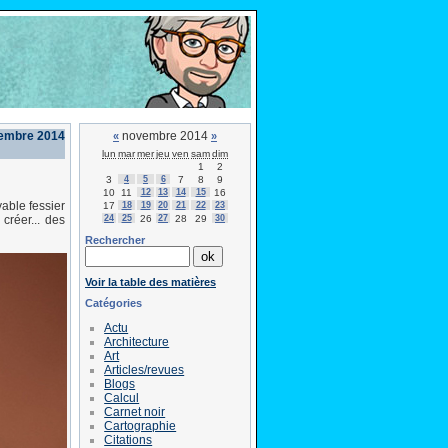
embre 2014
novembre 2014
«
»
lun
mar
mer
jeu
ven
sam
dim
1
2
3
4
5
6
7
8
9
10
11
12
13
14
15
16
yable fessier
17
18
19
20
21
22
23
24
25
26
27
28
29
30
 créer... des
Rechercher
Voir la table des matières
Catégories
Actu
Architecture
Art
Articles/revues
Blogs
Calcul
Carnet noir
Cartographie
Citations