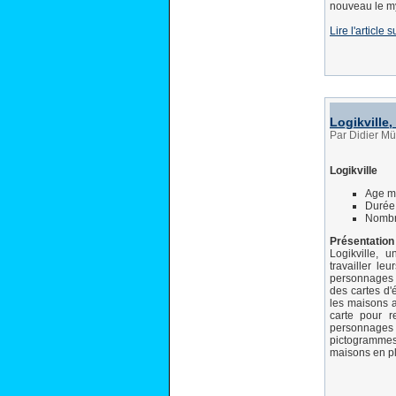
nouveau le m
Lire l'article 
Logikville,
Par Didier M
Logikville
Age m
Durée 
Nombre
Présentation
Logikville, 
travailler l
personnages 
des cartes d
les maisons a
carte pour r
personnages
pictogrammes
maisons en pl