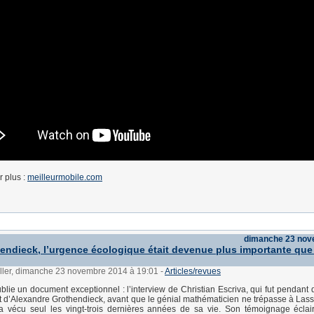
r plus :
meilleurmobile.com
dimanche 23 nov
endieck, l’urgence écologique était devenue plus importante que
üller, dimanche 23 novembre 2014 à 19:01
-
Articles/revues
blie un document exceptionnel : l’interview de Christian Escriva, qui fut pendant d
nt d’Alexandre Grothendieck, avant que le génial mathématicien ne trépasse à Lasser
 a vécu seul les vingt-trois dernières années de sa vie. Son témoignage éclai