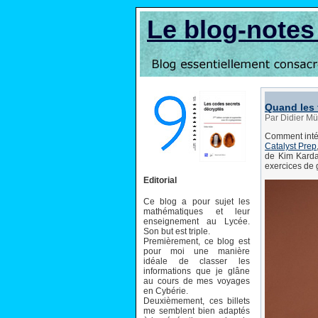
Le blog-note
Quand les 
Par Didier M
Comment inté
Catalyst Prep
de Kim Karda
exercices de 
Editorial
Ce blog a pour sujet les
mathématiques et leur
enseignement au Lycée.
Son but est triple.
Premièrement, ce blog est
pour moi une manière
idéale de classer les
informations que je glâne
au cours de mes voyages
en Cybérie.
Deuxièmement, ces billets
me semblent bien adaptés