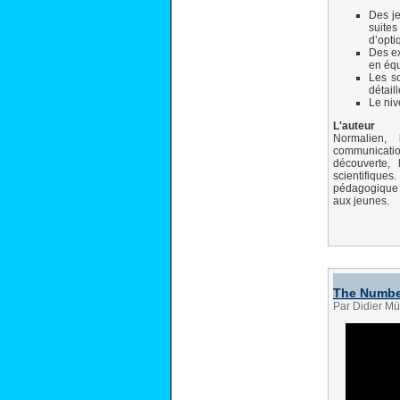
Des je
suites
d’opti
Des ex
en éq
Les so
détail
Le niv
L'auteur
Normalien, 
communicati
découverte,
scientifique
pédagogique d
aux jeunes.
The Number
Par Didier Mü