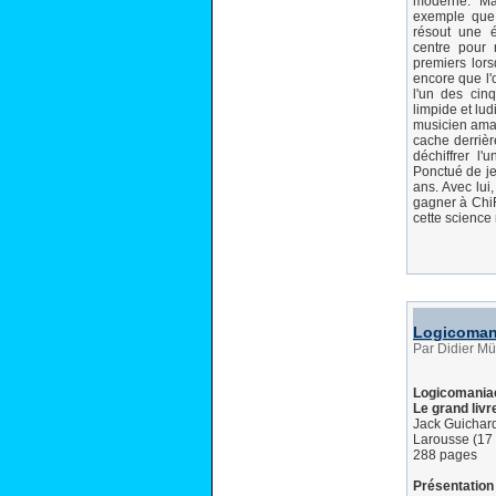
moderne. Mai
exemple que
résout une é
centre pour
premiers lor
encore que l'
l'un des cin
limpide et lu
musicien amat
cache derriè
déchiffrer l'
Ponctué de je
ans. Avec lu
gagner à Chi
cette science
Logicomani
Par Didier Mü
Logicomania
Le grand liv
Jack Guichar
Larousse (17
288 pages
Présentation 