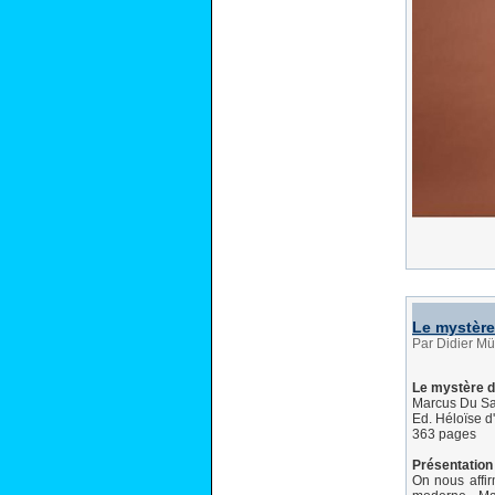
Le mystèr
Par Didier Mü
Le mystère 
Marcus Du Sa
Ed. Héloïse 
363 pages
Présentation 
On nous affi