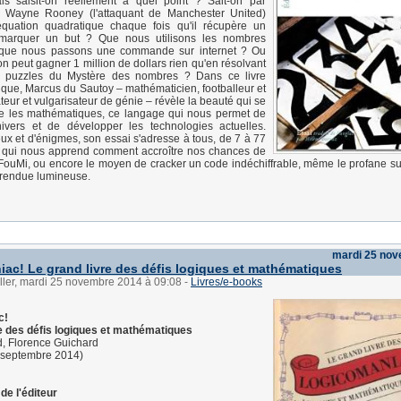
s saisit-on réellement à quel point ? Sait-on par
 Wayne Rooney (l'attaquant de Manchester United)
quation quadratique chaque fois qu'il récupère un
 marquer un but ? Que nous utilisons les nombres
sque nous passons une commande sur internet ? Ou
on peut gagner 1 million de dollars rien qu'en résolvant
q puzzles du Mystère des nombres ? Dans ce livre
dique, Marcus du Sautoy – mathématicien, footballeur et
eur et vulgarisateur de génie – révèle la beauté qui se
re les mathématiques, ce langage qui nous permet de
univers et de développer les technologies actuelles.
ux et d'énigmes, son essai s'adresse à tous, de 7 à 77
i, qui nous apprend comment accroître nos chances de
FouMi, ou encore le moyen de cracker un code indéchiffrable, même le profane 
 rendue lumineuse.
mardi 25 no
ac! Le grand livre des défis logiques et mathématiques
ller, mardi 25 novembre 2014 à 09:08
-
Livres/e-books
c!
re des défis logiques et mathématiques
d, Florence Guichard
 septembre 2014)
de l'éditeur