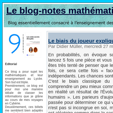
Le blog-notes mathémat
Le biais du joueur expliq
Par Didier Müller, mercredi 27
En probabilités, on évoque so
lancez 5 fois une pièce et vous
Editorial
êtes très tenté de penser que l
fois, ce sera cette fois « fa
Ce blog a pour sujet les
mathématiques et leur
indépendants. Les chances sont
enseignement au Lycée.
C'est le biais classique du
Son but est triple.
Premièrement, ce blog est
comprendre un peu mieux commen
pour moi une manière
en réalité un résultat de l'Évo
idéale de classer les
informations que je glâne
humains ». Les parieurs d'aujou
au cours de mes voyages
passée pour déterminer ce qui v
en Cybérie.
Deuxièmement, ces billets
n'est pas si incongrue en soi, 
me semblent bien adaptés