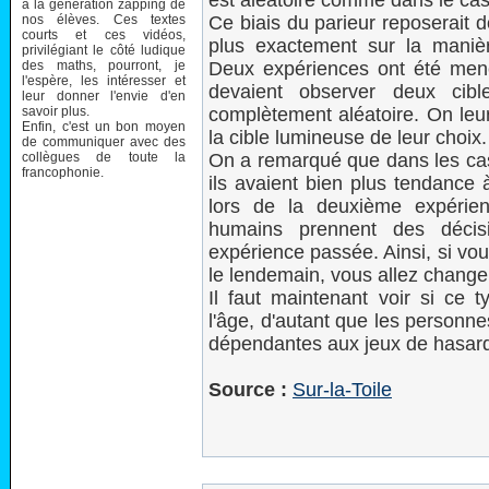
est aléatoire comme dans le cas
à la génération zapping de
nos élèves. Ces textes
Ce biais du parieur reposerait 
courts et ces vidéos,
plus exactement sur la manièr
privilégiant le côté ludique
des maths, pourront, je
Deux expériences ont été menée
l'espère, les intéresser et
devaient observer deux cibl
leur donner l'envie d'en
savoir plus.
complètement aléatoire. On leur
Enfin, c'est un bon moyen
la cible lumineuse de leur choix.
de communiquer avec des
collègues de toute la
On a remarqué que dans les cas 
francophonie.
ils avaient bien plus tendance 
lors de la deuxième expérien
humains prennent des décisi
expérience passée. Ainsi, si vo
le lendemain, vous allez changer
Il faut maintenant voir si ce
l'âge, d'autant que les personn
dépendantes aux jeux de hasar
Source :
Sur-la-Toile