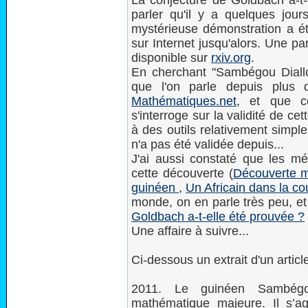
La conjecture de Goldbach a-t-
parler qu'il y a quelques jou
mystérieuse démonstration a ét
sur Internet jusqu'alors. Une p
disponible sur
rxiv.org
.
En cherchant "Sambégou Diall
que l'on parle depuis plus
Mathématiques.net
, et que c
s'interroge sur la validité de cet
à des outils relativement simpl
n'a pas été validée depuis...
J'ai aussi constaté que les méd
cette découverte (
Découverte m
guinéen
,
Un Africain dans la c
monde, on en parle très peu, et
Goldbach a-t-elle été prouvée ?
Une affaire à suivre...
Ci-dessous un extrait d'un artic
2011. Le guinéen Sambégo
mathématique majeure. Il s’ag