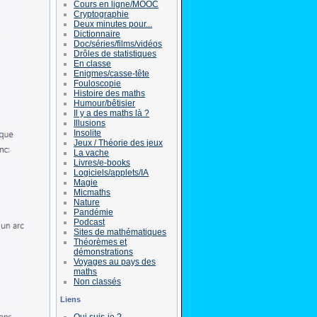
Cours en ligne/MOOC
Cryptographie
Deux minutes pour...
Dictionnaire
Doc/séries/films/vidéos
Drôles de statistiques
En classe
Enigmes/casse-tête
Fouloscopie
Histoire des maths
Humour/bêtisier
Il y a des maths là ?
Illusions
Insolite
Jeux / Théorie des jeux
La vache
Livres/e-books
Logiciels/applets/IA
Magie
Micmaths
Nature
Pandémie
Podcast
Sites de mathématiques
Théorèmes et
démonstrations
Voyages au pays des
maths
Non classés
Liens
Qui suis-je ?