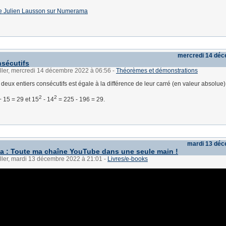
e de Julien Lausson sur Numerama
mercredi 14 dé
nsécutifs
ller, mercredi 14 décembre 2022 à 06:56
-
Théorèmes et démonstrations
eux entiers consécutifs est égale à la différence de leur carré (en valeur absolue)
2
2
 15 = 29 et 15
- 14
= 225 - 196 = 29.
mardi 13 dé
 : Toute ma chaîne YouTube dans une seule main !
ller, mardi 13 décembre 2022 à 21:01
-
Livres/e-books