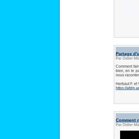
Partage d'
Par Didier Mü
Comment faire
bien, en le 
nous raconten
Herbaut F. et 
https://afdm.
Comment ra
Par Didier Mü