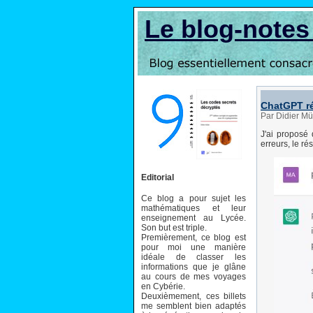
Le blog-note
ChatGPT ré
Par Didier Mü
J'ai proposé
erreurs, le rés
Editorial
Ce blog a pour sujet les
mathématiques et leur
enseignement au Lycée.
Son but est triple.
Premièrement, ce blog est
pour moi une manière
idéale de classer les
informations que je glâne
au cours de mes voyages
en Cybérie.
Deuxièmement, ces billets
me semblent bien adaptés