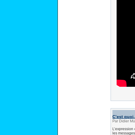
C’est quoi
Par Didier Mü
L’expression 
les messages,