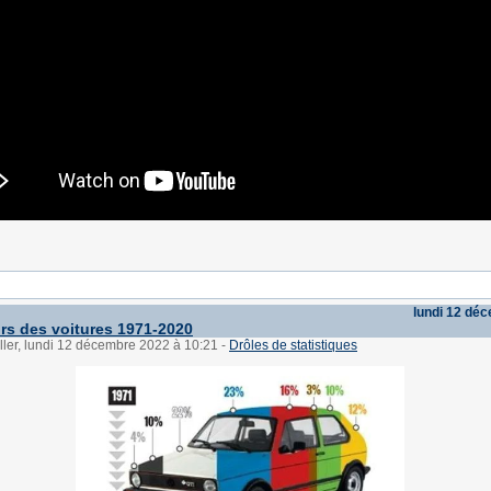
lundi 12 dé
rs des voitures 1971-2020
ller, lundi 12 décembre 2022 à 10:21
-
Drôles de statistiques