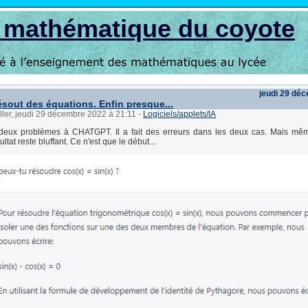
s mathématique du coyote
jeudi 29 dé
sout des équations. Enfin presque...
ller, jeudi 29 décembre 2022 à 21:11
-
Logiciels/applets/IA
 deux problèmes à CHATGPT. Il a fait des erreurs dans les deux cas. Mais mê
ultat reste bluffant. Ce n'est que le début...