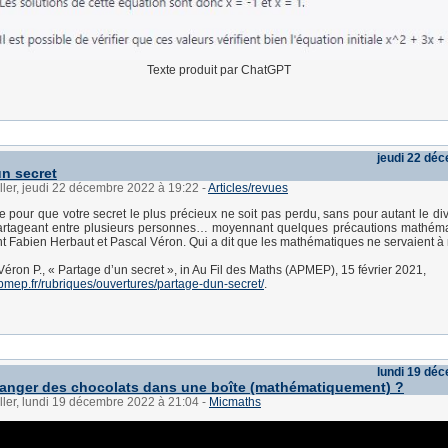
Texte produit par ChatGPT
jeudi 22 dé
un secret
ller, jeudi 22 décembre 2022 à 19:22
-
Articles/revues
 pour que votre secret le plus précieux ne soit pas perdu, sans pour autant le di
partageant entre plusieurs personnes… moyennant quelques précautions mathéma
t Fabien Herbaut et Pascal Véron. Qui a dit que les mathématiques ne servaient à 
Véron P., « Partage d’un secret », in Au Fil des Maths (APMEP), 15 février 2021,
apmep.fr/rubriques/ouvertures/partage-dun-secret/
.
lundi 19 dé
nger des chocolats dans une boîte (mathématiquement) ?
ller, lundi 19 décembre 2022 à 21:04
-
Micmaths