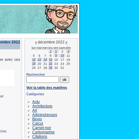
cembre 2022
décembre 2022
«
»
lun
mar
mer
jeu
ven
sam
dim
1
2
3
4
5
6
7
8
9
10
11
me avec ces
12
13
14
15
16
17
18
19
20
21
22
23
24
25
26
27
28
29
30
31
Rechercher
Voir la table des matières
Catégories
Actu
Architecture
Art
Articles/revues
Blogs
Calcul
Carnet noir
Cartographie
Citations