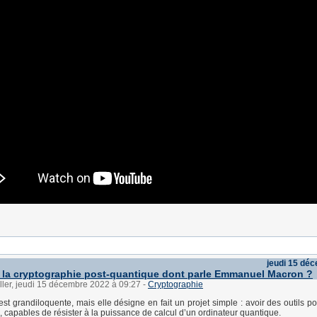
jeudi 15 dé
, la cryptographie post-quantique dont parle Emmanuel Macron ?
ller, jeudi 15 décembre 2022 à 09:27
-
Cryptographie
est grandiloquente, mais elle désigne en fait un projet simple : avoir des outils p
 capables de résister à la puissance de calcul d’un ordinateur quantique.