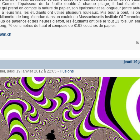
. Comme l’épaisseur de la feuille double à chaque pliage, il faut établir 
qui prend en compte la nature du papier, son épaisseur et sa longueur (entre autr
 à leurs fins, les étudiants ont utilisé plusieurs rouleaux. Mis bout à bout, ils o
kilomètre de long, étendue dans un couloir du Massachusetts Institute Of Technolo
p de patience et des heures d’effort, les étudiants ont plié le tout 13 fois. Un e
long, 76 centimètres de haut et composé de 8192 couches de papier.
tin.ch
lu
jeudi 19 
ller, jeudi 19 janvier 2012 à 22:05
-
Illusions