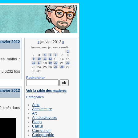
anvier 2012
janvier 2012
«
»
lun
mar
mer
jeu
ven
sam
dim
1
2
3
4
5
6
7
8
les maths :
9
10
11
12
13
14
15
16
17
18
19
20
21
22
23
24
25
26
27
28
29
30
31
lu 6232 fois
Rechercher
janvier 2012
Voir la table des matières
Catégories
Actu
00 km/h dans
Architecture
Art
Articles/revues
Blogs
Calcul
Carnet noir
Cartographie