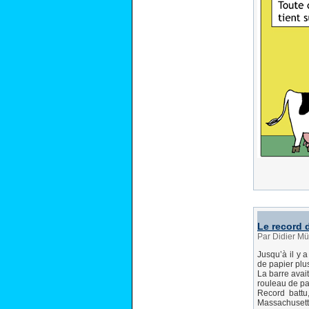
Le record 
Par Didier Mü
Jusqu’à il y 
de papier plus
La barre avai
rouleau de pap
Record battu
Massachusetts,