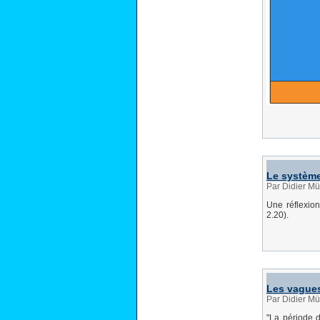
Le système
Par Didier Mü
Une réflexion
2.20).
Les vague
Par Didier Mü
"La période d