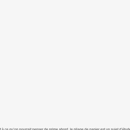
 à ce qu’on pourrait penser de prime abord, le pliage de papier est un sujet d’étud