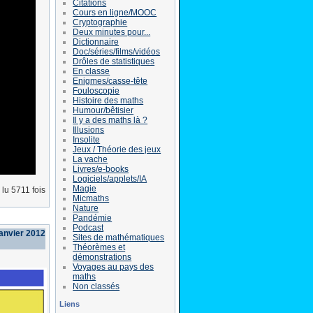
Citations
Cours en ligne/MOOC
Cryptographie
Deux minutes pour...
Dictionnaire
Doc/séries/films/vidéos
Drôles de statistiques
En classe
Enigmes/casse-tête
Fouloscopie
Histoire des maths
Humour/bêtisier
Il y a des maths là ?
Illusions
Insolite
Jeux / Théorie des jeux
La vache
Livres/e-books
Logiciels/applets/IA
Magie
lu 5711 fois
Micmaths
Nature
Pandémie
Podcast
anvier 2012
Sites de mathématiques
Théorèmes et
démonstrations
Voyages au pays des
maths
Non classés
Liens