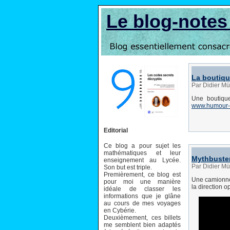
Le blog-note
La boutiq
Par Didier Mü
Une boutique
www.humour-
Editorial
Ce blog a pour sujet les
mathématiques et leur
Mythbuster
enseignement au Lycée.
Par Didier Mü
Son but est triple.
Premièrement, ce blog est
Une camionnet
pour moi une manière
la direction 
idéale de classer les
informations que je glâne
au cours de mes voyages
en Cybérie.
Deuxièmement, ces billets
me semblent bien adaptés