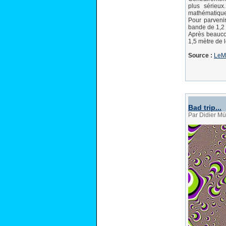
plus sérieux
mathématique 
Pour parvenir
bande de 1,2 
Après beaucou
1,5 mètre de 
Source :
LeMa
Bad trip...
Par Didier Mü