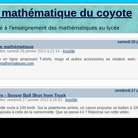
s mathématique du coyote
samedi 28 j
ue mathématique
ller, samedi 28 janvier 2012 à 21:14
-
Insolite
 en ligne proposant T-shirts, mugs et autres accessoires en relation avec 
mathematiques.com
vendredi 27 
s - Soccer Ball Shot from Truck
ller, vendredi 27 janvier 2012 à 16:33
-
Insolite
te roule à 100 km/h. Sur la plateforme arrière, un canon propulse un ballon à 1
opposée à celle de la camionnette. Que se passe-t-il ? Réponse sur cette vidéo.