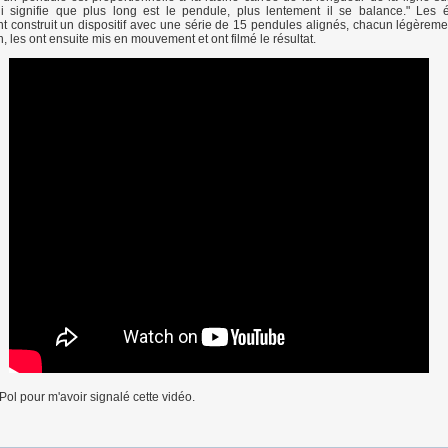
i signifie que plus long est le pendule, plus lentement il se balance." Les 
 construit un dispositif avec une série de 15 pendules alignés, chacun légèreme
, les ont ensuite mis en mouvement et ont filmé le résultat.
Pol pour m'avoir signalé cette vidéo.