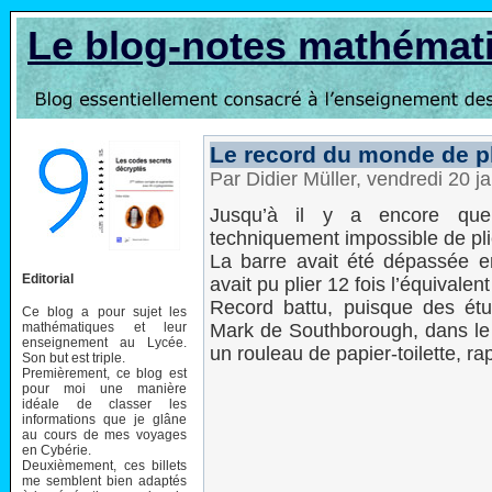
Le blog-notes mathémat
Le record du monde de pl
Par Didier Müller, vendredi 20 
Jusqu’à il y a encore quel
techniquement impossible de plie
La barre avait été dépassée e
Editorial
avait pu plier 12 fois l’équivalen
Record battu, puisque des étu
Ce blog a pour sujet les
mathématiques et leur
Mark de Southborough, dans le M
enseignement au Lycée.
un rouleau de papier-toilette, ra
Son but est triple.
Premièrement, ce blog est
pour moi une manière
idéale de classer les
informations que je glâne
au cours de mes voyages
en Cybérie.
Deuxièmement, ces billets
me semblent bien adaptés