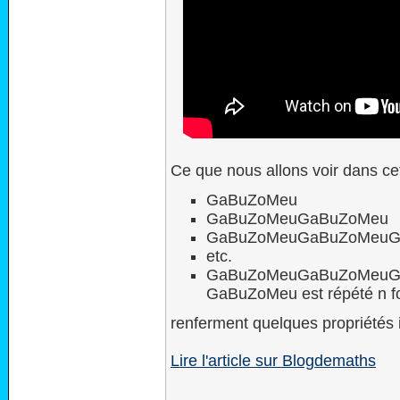
Ce que nous allons voir dans cet
GaBuZoMeu
GaBuZoMeuGaBuZoMeu
GaBuZoMeuGaBuZoMeuG
etc.
GaBuZoMeuGaBuZoM
GaBuZoMeu est répété n fo
renferment quelques propriétés
Lire l'article sur Blogdemaths