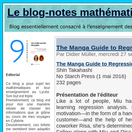
Le blog-notes mathémat
The Manga Guide to Regr
Par Didier Müller, mercredi 27
The Manga Guide to Regressi
Shin Takahashi
Editorial
No Starch Press (1 mai 2016)
232 pages
Ce blog a pour sujet les
mathématiques et leur
enseignement au Lycée.
Présentation de l'éditeur
Son but est triple.
Premièrement, ce blog est
Like a lot of people, Miu ha
pour moi une manière
learning regression analysis.
idéale de classer les
informations que je glâne
motivation—in the form of a ha
au cours de mes voyages
customer—and the help of her 
en Cybérie.
Deuxièmement, ces billets
coworker Risa, she’s determined 
me semblent bien adaptés