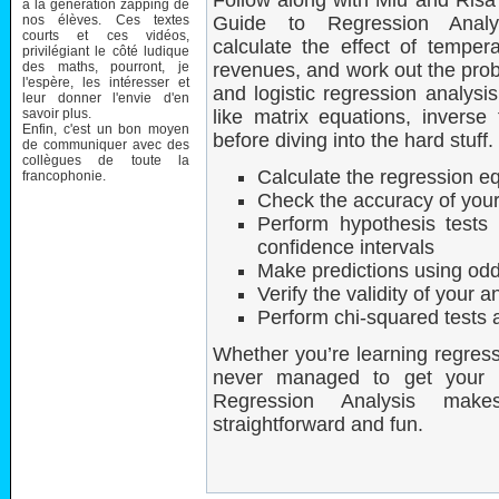
Follow along with Miu and Ris
à la génération zapping de
nos élèves. Ces textes
Guide to Regression Anal
courts et ces vidéos,
calculate the effect of temper
privilégiant le côté ludique
des maths, pourront, je
revenues, and work out the proba
l'espère, les intéresser et
and logistic regression analysis
leur donner l'envie d'en
savoir plus.
like matrix equations, inverse 
Enfin, c'est un bon moyen
before diving into the hard stuff
de communiquer avec des
collègues de toute la
Calculate the regression e
francophonie.
Check the accuracy of your 
Perform hypothesis tests 
confidence intervals
Make predictions using odds
Verify the validity of your 
Perform chi-squared tests a
Whether you’re learning regressi
never managed to get your 
Regression Analysis make
straightforward and fun.