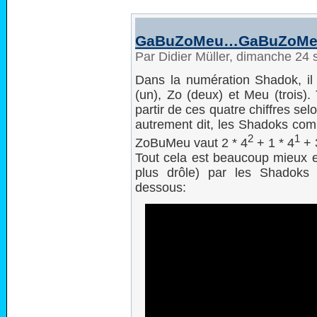
GaBuZoMeu…GaBuZoMe
Par Didier Müller, dimanche 24
Dans la numération Shadok, il 
(un), Zo (deux) et Meu (trois).
partir de ces quatre chiffres se
autrement dit, les Shadoks com
2
1
ZoBuMeu vaut 2 * 4
+ 1 * 4
+ 
Tout cela est beaucoup mieux e
plus drôle) par les Shadoks
dessous: