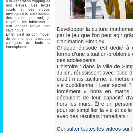
à la génération zapping de
nos élèves. Ces textes
courts et ces vidéos,
privilégiant le côté ludique
des maths, pourront, je
l'espère, les intéresser et
leur donner l'envie d'en
Développer la culture mathémat
savoir plus.
Enfin, c'est un bon moyen
par le jeu que l'on peut agir grâc
de communiquer avec des
d'animation Simplex.
collègues de toute la
francophonie.
Chaque épisode est dédié à 
forme d’une situation-problème 
des adolescents.
L'histoire : dans la ville de Si
Julien, réussissent avec l'aide d
érudit mais taciturne, à mettre
vie quotidienne ! Leur secret ?
forcément « bons en maths »
découlent de leur capacité d'
hors les murs. Être un personn
pour se simplifier la vie et cel
avec des résultats immédiats !
Consulter toutes les vidéos sur l