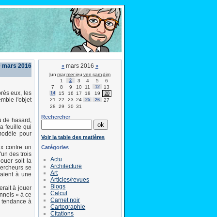
 mars 2016
mars 2016
«
»
lun
mar
mer
jeu
ven
sam
dim
1
2
3
4
5
6
7
8
9
10
11
12
13
rès eux, les
14
15
16
17
18
19
20
mble l'objet
21
22
23
24
25
26
27
28
29
30
31
Rechercher
eu de hasard,
 feuille qui
 modèle pour
Voir la table des matières
ux contre un
Catégories
'un des trois
Actu
ouer soit la
Architecture
hercheurs se
Art
saient à une
Articles/revues
Blogs
erait à jouer
Calcul
onnels » à ce
Carnet noir
t tendance à
Cartographie
Citations