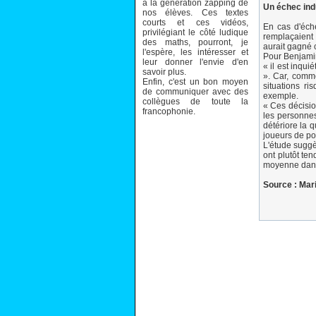
à la génération zapping de
Un échec indu
nos élèves. Ces textes
courts et ces vidéos,
En cas d'éche
privilégiant le côté ludique
remplaçaient 
des maths, pourront, je
aurait gagné c
l'espère, les intéresser et
Pour Benjamin
leur donner l'envie d'en
« il est inqu
savoir plus.
». Car, comme
Enfin, c'est un bon moyen
situations r
de communiquer avec des
exemple.
collègues de toute la
« Ces décision
francophonie.
les personnes 
détériore la 
joueurs de po
L'étude suggè
ont plutôt ten
moyenne dan
Source : Mar