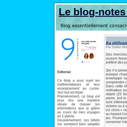
Le blog-note
Au chifoum
Par Didier Mü
Des chercheur
joueurs faisa
préféré des jo
Qui n’a jamais
Editorial
puisque chaqu
enveloppe la
Ce blog a pour sujet les
comprendre c
mathématiques et leur
Dans cette ét
enseignement au Lycée.
ordinateur, av
Son but est triple.
objets (25 fo
Premièrement, ce blog est
pierre, soit 
pour moi une manière
sont intéress
idéale de classer les
victoire ou à 
informations que je glâne
Un choix « rat
au cours de mes voyages
au hasard l'un
en Cybérie.
jeu. Pourquoi
Deuxièmement, ces billets
conserver l'ob
me semblent bien adaptés