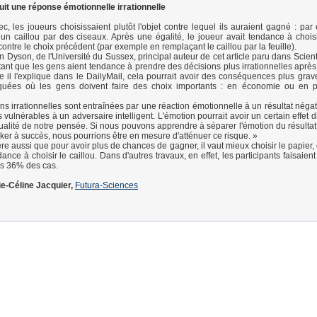
it une réponse émotionnelle irrationnelle
c, les joueurs choisissaient plutôt l'objet contre lequel ils auraient gagné : par 
un caillou par des ciseaux. Après une égalité, le joueur avait tendance à choisir
ontre le choix précédent (par exemple en remplaçant le caillou par la feuille).
 Dyson, de l'Université du Sussex, principal auteur de cet article paru dans Scient
iétant que les gens aient tendance à prendre des décisions plus irrationnelles aprè
 il l'explique dans le DailyMail, cela pourrait avoir des conséquences plus gra
isquées où les gens doivent faire des choix importants : en économie ou en p
s irrationnelles sont entraînées par une réaction émotionnelle à un résultat négati
vulnérables à un adversaire intelligent. L'émotion pourrait avoir un certain effet d
qualité de notre pensée. Si nous pouvons apprendre à séparer l'émotion du résulta
ker à succès, nous pourrions être en mesure d'atténuer ce risque. »
re aussi que pour avoir plus de chances de gagner, il vaut mieux choisir le papier,
dance à choisir le caillou. Dans d'autres travaux, en effet, les participants faisaien
s 36% des cas.
ie-Céline Jacquier,
Futura-Sciences