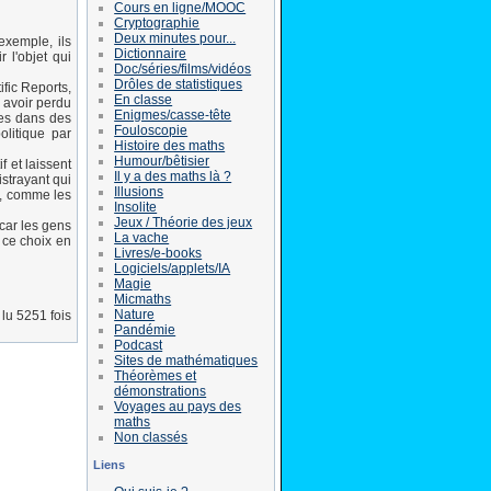
Cours en ligne/MOOC
Cryptographie
Deux minutes pour...
exemple, ils
Dictionnaire
 l'objet qui
Doc/séries/films/vidéos
Drôles de statistiques
ific Reports,
En classe
s avoir perdu
Enigmes/casse-tête
ves dans des
Fouloscopie
olitique par
Histoire des maths
Humour/bêtisier
f et laissent
Il y a des maths là ?
istrayant qui
Illusions
t, comme les
Insolite
Jeux / Théorie des jeux
 car les gens
La vache
t ce choix en
Livres/e-books
Logiciels/applets/IA
Magie
Micmaths
Nature
lu 5251 fois
Pandémie
Podcast
Sites de mathématiques
Théorèmes et
démonstrations
Voyages au pays des
maths
Non classés
Liens