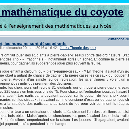
s mathématique du coyote
dimanche 20
i, les humains sont désespérants
ller, dimanche 20 mars 2016 à 16:42
-
Jeux / Théorie des jeux
s ont fait jouer des étudiants à pierre-papier-ciseaux contre des ordinateurs. D'ap
ient des choix « irrationnels », notamment après un échec. Et comme la pierre se
ueurs, pour gagner, ils suggèrent de jouer plus souvent la feuille.
 joué enfant à chifoumi ou « pierre-papier-ciseaux » ? En théorie, il s'agit d'un j
e objet a autant de chance de gagner : la pierre casse les ciseaux qui coupent la
 pierre. Au-delà d’un simple jeu de récréation, les scientifiques y voient un
omment des individus prennent des décisions.
ude, les chercheurs ont recruté 31 étudiants qui ont joué à pierre-papier-cisea
ec 225 essais en trois sessions de 75. Pour chacune, l'ordinateur jouait au hasard l
is chacun). Les participants devaient appuyer sur le bouton de leur choix pour j
le papier, soit les ciseaux ; ils avaient comme consigne d’essayer de gagner. Les c
és à la stratégie des participants au cours du jeu pour voir comment ils réagis
un échec.
ionnel » face à un ordinateur qui choisit aléatoirement l’un des trois items consist
 des trois objets. Mais d'après les chercheurs, les gens faisaient des « choix irrati
 ? Les émotions l'emporteraient sur la raison. Les joueurs, s'ils gagnaient, avaien
jet gagnant, et s'ils perdaient à en changer.