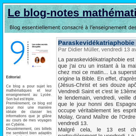
Le blog-notes mathémat
Paraskevidékatriaphobie
Par Didier Müller, vendredi 13 a
La paraskevidékatriaphobie est 
que j'ai cru un instant à la ma
chez moi ce matin... La superst
Editorial
origine la Bible. En effet, d'ap
(Jésus-Christ et ses douze apôt
Ce blog a pour sujet les
mathématiques et leur
Vendredi Saint et c'est le 13ème
enseignement au Lycée.
le lendemain, vendredi, veille
Son but est triple.
Premièrement, ce blog est
que le jour honni des Espagnol
pour moi une manière
occupe véritablement les espr
idéale de classer les
informations que je glâne
Molay, Grand Maître de l'Ordr
au cours de mes voyages
vendredi 13.
en Cybérie.
Deuxièmement, ces billets
Malgré cela, le 13 est ch
me semblent bien adaptés