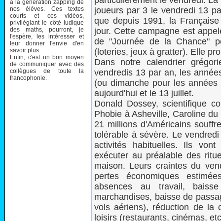
particulièrement le vendredi. La
à la génération zapping de
nos élèves. Ces textes
joueurs par 3 le vendredi 13 par
courts et ces vidéos,
que depuis 1991, la Français
privilégiant le côté ludique
des maths, pourront, je
jour. Cette campagne est appelé
l'espère, les intéresser et
de "Journée de la Chance" p
leur donner l'envie d'en
savoir plus.
(loteries, jeux à gratter). Elle 
Enfin, c'est un bon moyen
Dans notre calendrier grégo
de communiquer avec des
collègues de toute la
vendredis 13 par an, les année
francophonie.
(ou dimanche pour les années bi
aujourd'hui et le 13 juillet.
Donald Dossey, scientifique c
Phobie à Asheville, Caroline du
21 millions d'Américains souffr
tolérable à sévère. Le vendredi
activités habituelles. Ils von
exécuter au préalable des ritue
maison. Leurs craintes du ven
pertes économiques estimées
absences au travail, bais
marchandises, baisse de passage
vols aériens), réduction de la 
loisirs (restaurants, cinémas, etc