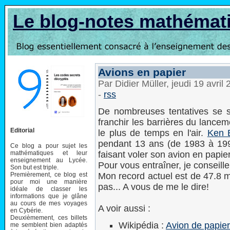
Le blog-notes mathémat
Avions en papier
Par Didier Müller, jeudi 19 avril
-
rss
De nombreuses tentatives se 
franchir les barrières du lanceme
Editorial
le plus de temps en l'air.
Ken 
pendant 13 ans (de 1983 à 1996
Ce blog a pour sujet les
mathématiques et leur
faisant voler son avion en papie
enseignement au Lycée.
Pour vous entraîner, je conseill
Son but est triple.
Premièrement, ce blog est
Mon record actuel est de 47.8 mè
pour moi une manière
pas... A vous de me le dire!
idéale de classer les
informations que je glâne
au cours de mes voyages
A voir aussi :
en Cybérie.
Deuxièmement, ces billets
Wikipédia :
Avion de papier
me semblent bien adaptés