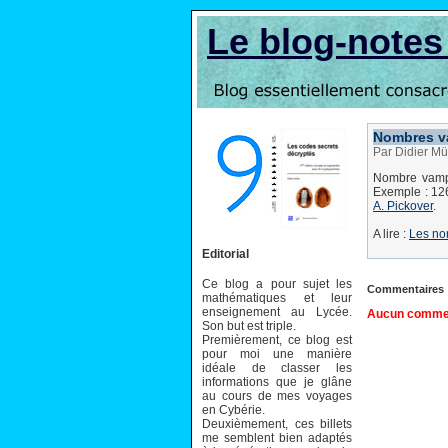
Le blog-note
Nombres v
Par Didier Mü
Nombre vampi
Exemple : 126
A. Pickover
.
A lire :
Les no
Editorial
Ce blog a pour sujet les
Commentaires
mathématiques et leur
enseignement au Lycée.
Aucun comment
Son but est triple.
Premièrement, ce blog est
pour moi une manière
idéale de classer les
informations que je glâne
au cours de mes voyages
en Cybérie.
Deuxièmement, ces billets
me semblent bien adaptés