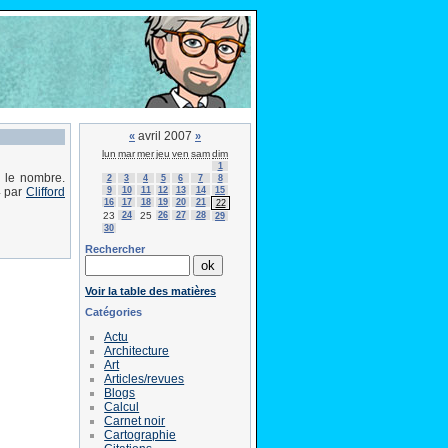
avril 2007
«
»
lun
mar
mer
jeu
ven
sam
dim
1
e le nombre.
2
3
4
5
6
7
8
9
10
11
12
13
14
15
4 par
Clifford
16
17
18
19
20
21
22
23
24
25
26
27
28
29
30
Rechercher
Voir la table des matières
Catégories
Actu
Architecture
Art
Articles/revues
Blogs
Calcul
Carnet noir
Cartographie