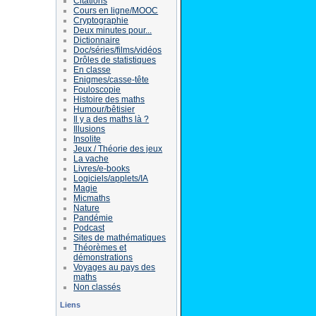
Citations
Cours en ligne/MOOC
Cryptographie
Deux minutes pour...
Dictionnaire
Doc/séries/films/vidéos
Drôles de statistiques
En classe
Enigmes/casse-tête
Fouloscopie
Histoire des maths
Humour/bêtisier
Il y a des maths là ?
Illusions
Insolite
Jeux / Théorie des jeux
La vache
Livres/e-books
Logiciels/applets/IA
Magie
Micmaths
Nature
Pandémie
Podcast
Sites de mathématiques
Théorèmes et
démonstrations
Voyages au pays des
maths
Non classés
Liens