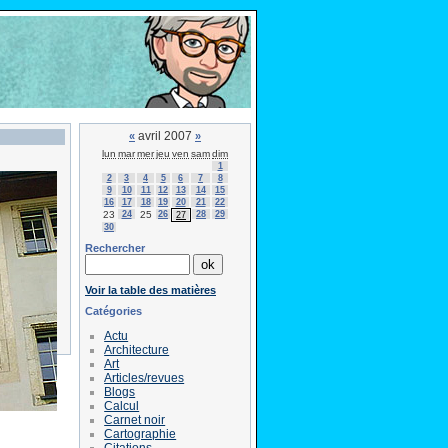
avril 2007
«
»
lun
mar
mer
jeu
ven
sam
dim
1
2
3
4
5
6
7
8
9
10
11
12
13
14
15
16
17
18
19
20
21
22
23
24
25
26
28
29
27
30
Rechercher
Voir la table des matières
Catégories
Actu
Architecture
Art
Articles/revues
Blogs
Calcul
Carnet noir
Cartographie
Citations