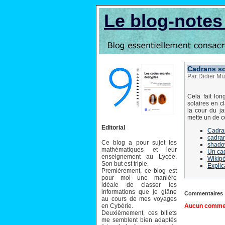
Le blog-note
Cadrans so
Par Didier Mü
Cela fait lo
solaires en c
la cour du ja
mette un de ce
Editorial
Cadra
cadran
Ce blog a pour sujet les
shado
mathématiques et leur
Un cad
enseignement au Lycée.
Wikipé
Son but est triple.
Explic
Premièrement, ce blog est
pour moi une manière
idéale de classer les
informations que je glâne
Commentaires
au cours de mes voyages
en Cybérie.
Aucun comment
Deuxièmement, ces billets
me semblent bien adaptés