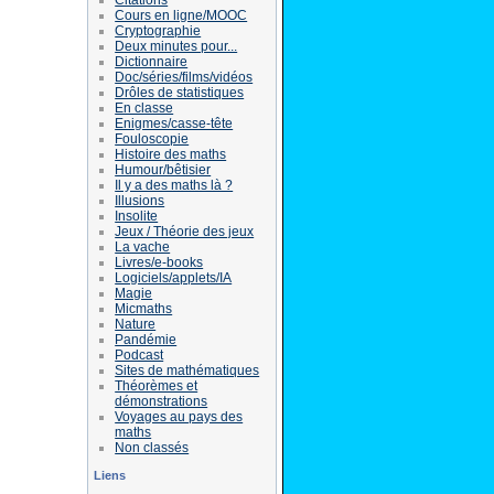
Cours en ligne/MOOC
Cryptographie
Deux minutes pour...
Dictionnaire
Doc/séries/films/vidéos
Drôles de statistiques
En classe
Enigmes/casse-tête
Fouloscopie
Histoire des maths
Humour/bêtisier
Il y a des maths là ?
Illusions
Insolite
Jeux / Théorie des jeux
La vache
Livres/e-books
Logiciels/applets/IA
Magie
Micmaths
Nature
Pandémie
Podcast
Sites de mathématiques
Théorèmes et
démonstrations
Voyages au pays des
maths
Non classés
Liens