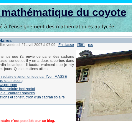
s mathématique du coyote
laires
ller, vendredi 27 avril 2007 à 07:09
-
En classe
-
#591
-
rss
ngtemps que j'ai envie de parler des cadrans
lasse, surtout qu'il y en a deux superbes dans
rdin botanique. Il faudra vraiment que je m'y
s jours. Quelques liens utiles :
n solaire et gnomonique par Yvon MASSE
s-solaires.org
wspro.com
ran solaire horizontal
dia : cadrans solaires
ations et construction d'un cadran solaire
aire n'est possible sur ce blog.