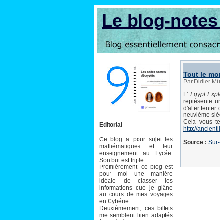
Le blog-note
Tout le mo
Par Didier Mü
L'
Egypt Expl
représente un
d'aller tente
neuvième siècl
Cela vous te
Editorial
http://ancientl
Ce blog a pour sujet les
Source :
Sur-
mathématiques et leur
enseignement au Lycée.
Son but est triple.
Premièrement, ce blog est
pour moi une manière
idéale de classer les
informations que je glâne
au cours de mes voyages
en Cybérie.
Deuxièmement, ces billets
me semblent bien adaptés