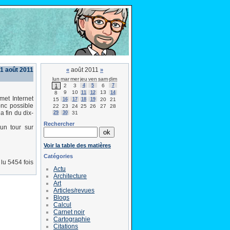
 1 août 2011
août 2011
«
»
lun
mar
mer
jeu
ven
sam
dim
2
3
4
5
6
7
1
9
10
13
8
11
12
14
rmet Internet
15
16
17
18
19
20
21
onc possible
22
23
24
25
26
27
28
 fin du dix-
29
30
31
Rechercher
un tour sur
Voir la table des matières
Catégories
lu 5454 fois
Actu
Architecture
Art
Articles/revues
Blogs
Calcul
Carnet noir
Cartographie
Citations