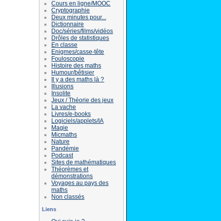
Cours en ligne/MOOC
Cryptographie
Deux minutes pour...
Dictionnaire
Doc/séries/films/vidéos
Drôles de statistiques
En classe
Enigmes/casse-tête
Fouloscopie
Histoire des maths
Humour/bêtisier
Il y a des maths là ?
Illusions
Insolite
Jeux / Théorie des jeux
La vache
Livres/e-books
Logiciels/applets/IA
Magie
Micmaths
Nature
Pandémie
Podcast
Sites de mathématiques
Théorèmes et
démonstrations
Voyages au pays des
maths
Non classés
Liens