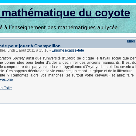
s mathématique du coyote
lundi
nde peut jouer à Champollion
ller, lundi 1 août 2011 à 15:16
-
Enigmes/casse-tête
oration Society
ainsi que l'université d'Oxford se dit que le travail social que pe
e bonne idée pour tenter d'aider à déchiffrer des anciens manuscrits. Il est d
r de comprendre des papyrus de la ville égyptienne d'Oxyrhynchus et découverte à la
e. Ces papyrus décriraient la vie courante, un chant liturgique et de la littérature.
nte ? Remontez alors vos manches (et surtout votre cerveau) et allez faire 
ives.org/
la-Toile