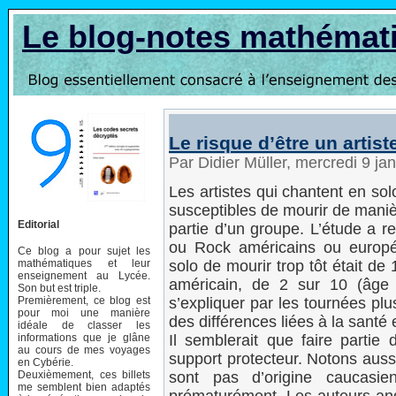
Le blog-notes mathémat
Le risque d’être un artiste
Par Didier Müller, mercredi 9 ja
Les artistes qui chantent en sol
susceptibles de mourir de maniè
Editorial
partie d’un groupe. L’étude a r
ou Rock américains ou europé
Ce blog a pour sujet les
mathématiques et leur
solo de mourir trop tôt était d
enseignement au Lycée.
américain, de 2 sur 10 (âge 
Son but est triple.
Premièrement, ce blog est
s’expliquer par les tournées pl
pour moi une manière
des différences liées à la santé 
idéale de classer les
informations que je glâne
Il semblerait que faire partie
au cours de mes voyages
support protecteur. Notons aussi
en Cybérie.
Deuxièmement, ces billets
sont pas d’origine caucasi
me semblent bien adaptés