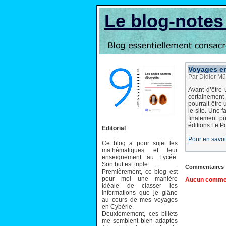
Le blog-note
Voyages e
Par Didier Mü
Avant d’être
certainement 
pourrait être 
le site. Une f
finalement pr
éditions Le P
Editorial
Pour en savoi
Ce blog a pour sujet les
mathématiques et leur
enseignement au Lycée.
Son but est triple.
Commentaires
Premièrement, ce blog est
pour moi une manière
Aucun comment
idéale de classer les
informations que je glâne
au cours de mes voyages
en Cybérie.
Deuxièmement, ces billets
me semblent bien adaptés