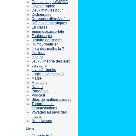
Cours en ligne/MOOC
Cryptographie
Deux minutes pour...
Dictionnaire
Doc/séries/films/vidéos
Drôles de statistiques
En classe
Enigmes/casse-tête
Fouloscopie
Histoire des maths
Humour/bêtisier
Il y a des maths là ?
Illusions
Insolite
Jeux / Théorie des jeux
La vache
Livres/e-books
Logiciels/applets/IA
Magie
Micmaths
Nature
Pandémie
Podcast
Sites de mathématiques
Théorèmes et
démonstrations
Voyages au pays des
maths
Non classés
Liens
Qui suis-je ?