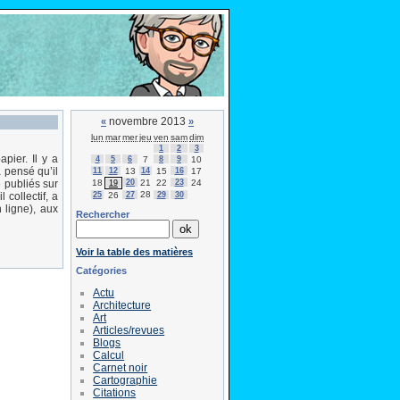
novembre 2013
«
»
lun
mar
mer
jeu
ven
sam
dim
1
2
3
pier. Il y a
4
5
6
7
8
9
10
 pensé qu’il
11
12
13
14
15
16
17
18
20
21
22
23
24
é publiés sur
19
28
25
26
27
29
30
 collectif, a
 ligne), aux
Rechercher
Voir la table des matières
Catégories
Actu
Architecture
Art
Articles/revues
Blogs
Calcul
Carnet noir
Cartographie
Citations