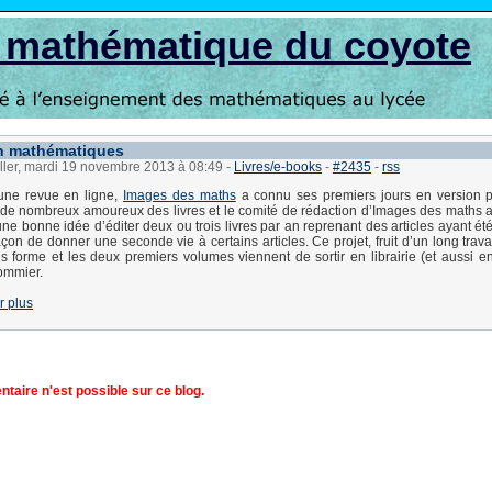
s mathématique du coyote
n mathématiques
ller, mardi 19 novembre 2013 à 08:49
-
Livres/e-books
-
#2435
-
rss
 une revue en ligne,
Images des maths
a connu ses premiers jours en version pa
de nombreux amoureux des livres et le comité de rédaction d’Images des maths a
une bonne idée d’éditer deux ou trois livres par an reprenant des articles ayant ét
açon de donner une seconde vie à certains articles. Ce projet, fruit d’un long travail
is forme et les deux premiers volumes viennent de sortir en librairie (et aussi en
ommier.
r plus
aire n'est possible sur ce blog.