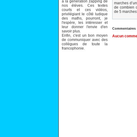
à la génération zapping de
marches d’un 
nos élèves. Ces textes
de combien d
courts et ces vidéos,
de 5 marches
privilégiant le côté ludique
des maths, pourront, je
l'espère, les intéresser et
leur donner l'envie d'en
Commentaires
savoir plus.
Enfin, c'est un bon moyen
Aucun comment
de communiquer avec des
collègues de toute la
francophonie.