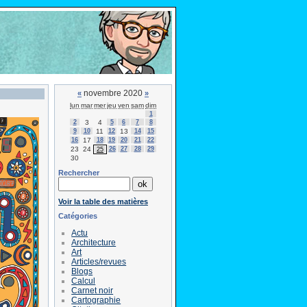
novembre 2020
«
»
lun
mar
mer
jeu
ven
sam
dim
1
2
3
4
5
6
7
8
9
10
11
12
13
14
15
16
17
18
19
20
21
22
23
24
26
27
28
29
25
30
Rechercher
Voir la table des matières
Catégories
Actu
Architecture
Art
Articles/revues
Blogs
Calcul
Carnet noir
Cartographie