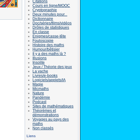
Citations
Cours en ligne/MOOC
Cryptographie
Deux minutes pour...
Dictionnaire
Doc/séries/films/vidéos
Drôles de statistiques
En classe
Enigmes/casse-tête
Fouloscopie
Histoire des maths
Humour/bêtisier
Il y a des maths là ?
Illusions
Insolite
Jeux / Théorie des jeux
La vache
Livres/e-books
Logiciels/applets/IA
Magie
Micmaths
Nature
Pandémie
Podcast
Sites de mathématiques
Théorèmes et
démonstrations
Voyages au pays des
maths
Non classés
Liens