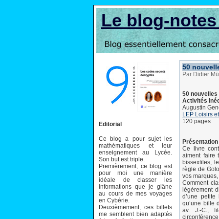
Le blog-note
50 nouvel
Par Didier Mü
50 nouvelle
Activités iné
Augustin Ge
LEP Loisirs e
120 pages
Editorial
Ce blog a pour sujet les
Présentation 
mathématiques et leur
Ce livre con
enseignement au Lycée.
aiment faire
Son but est triple.
bissextiles, 
Premièrement, ce blog est
règle de Golo
pour moi une manière
vos marques, 
idéale de classer les
Comment clas
informations que je glâne
légèrement di
au cours de mes voyages
d’une petite
en Cybérie.
qu’une bille
Deuxièmement, ces billets
av. J.-C., 
me semblent bien adaptés
circonférenc