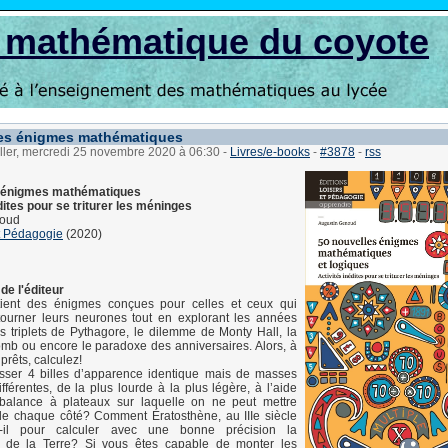
s mathématique du coyote
les énigmes mathématiques
ller, mercredi 25 novembre 2020 à 06:30
-
Livres/e-books
-
#3878
-
rss
s énigmes mathématiques
dites pour se triturer les méninges
noud
t Pédagogie
(2020)
de l'éditeur
tient des énigmes conçues pour celles et ceux qui
 tourner leurs neurones tout en explorant les années
les triplets de Pythagore, le dilemme de Monty Hall, la
mb ou encore le paradoxe des anniversaires. Alors, à
prêts, calculez!
ser 4 billes d’apparence identique mais de masses
fférentes, de la plus lourde à la plus légère, à l’aide
 balance à plateaux sur laquelle on ne peut mettre
 de chaque côté? Comment Ératosthène, au IIIe siècle
fit-il pour calculer avec une bonne précision la
e de la Terre? Si vous êtes capable de monter les