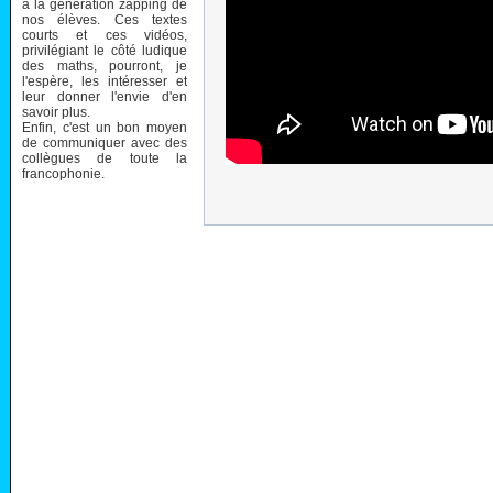
à la génération zapping de
nos élèves. Ces textes
courts et ces vidéos,
privilégiant le côté ludique
des maths, pourront, je
l'espère, les intéresser et
leur donner l'envie d'en
savoir plus.
Enfin, c'est un bon moyen
de communiquer avec des
collègues de toute la
francophonie.