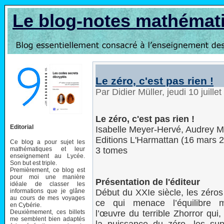
Le blog-notes mathémat
Le zéro, c'est pas rien !
Par Didier Müller, jeudi 10 juill
Le zéro, c'est pas rien !
Editorial
Isabelle Meyer-Hervé, Audrey M
Editions L'Harmattan (16 mars 
Ce blog a pour sujet les
mathématiques et leur
3 tomes
enseignement au Lycée.
Son but est triple.
Premièrement, ce blog est
pour moi une manière
Présentation de l'éditeur
idéale de classer les
informations que je glâne
Début du XXIe siècle, les zéros
au cours de mes voyages
ce qui menace l’équilibre m
en Cybérie.
Deuxièmement, ces billets
l’œuvre du terrible Zhorror qui
me semblent bien adaptés