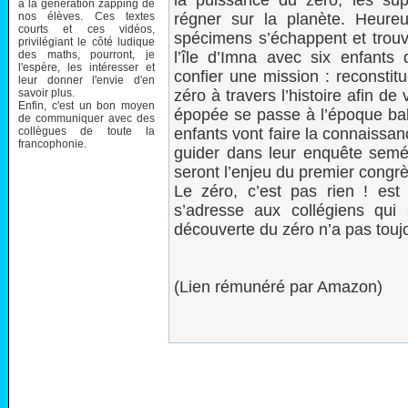
la puissance du zéro, les sup
à la génération zapping de
nos élèves. Ces textes
régner sur la planète. Heure
courts et ces vidéos,
spécimens s’échappent et trouv
privilégiant le côté ludique
des maths, pourront, je
l’île d’Imna avec six enfants 
l'espère, les intéresser et
confier une mission : reconstitue
leur donner l'envie d'en
savoir plus.
zéro à travers l’histoire afin d
Enfin, c'est un bon moyen
épopée se passe à l’époque baby
de communiquer avec des
collègues de toute la
enfants vont faire la connaissan
francophonie.
guider dans leur enquête semée
seront l’enjeu du premier congr
Le zéro, c’est pas rien ! es
s’adresse aux collégiens qu
découverte du zéro n’a pas touj
(Lien rémunéré par Amazon)