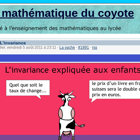
s mathématique du coyote
 L'invariance
ller, vendredi 5 août 2011 à 23:11
-
La vache
-
#1891
-
rss