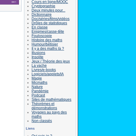
Cours en ligne/MOOC
Cryptographie
Deux minutes pour...
Dictionnaire
Doc/séries/films/vidéos
Drôles de statistiques
En classe
Enigmes/casse-tête
Fouloscopie
Histoire des maths
Humour/bêtisier
Il y a des maths là ?
Illusions
Insolite
Jeux / Théorie des jeux
La vache
Livres/e-books
Logiciels/applets/IA
Magie
Micmaths
Nature
Pandémie
Podcast
Sites de mathématiques
Théorèmes et
démonstrations
Voyages au pays des
maths
Non classés
Liens
Qui suis-je ?