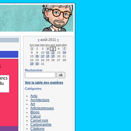
août 2011
«
»
lun
mar
mer
jeu
ven
sam
dim
1
2
3
4
6
7
5
8
9
10
11
13
14
12
15
16
17
18
19
20
21
22
23
24
25
26
27
28
29
30
31
Rechercher
Voir la table des matières
Catégories
Actu
Architecture
Art
Articles/revues
Blogs
Calcul
Carnet noir
Cartographie
Citations