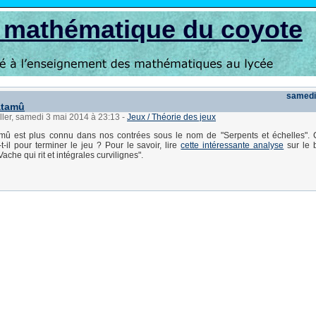
s mathématique du coyote
samedi
atamû
ller, samedi 3 mai 2014 à 23:13
-
Jeux / Théorie des jeux
û est plus connu dans nos contrées sous le nom de "Serpents et échelles".
t-il pour terminer le jeu ? Pour le savoir, lire
cette intéressante analyse
sur le 
he qui rit et intégrales curvilignes".