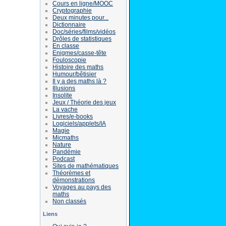
Cours en ligne/MOOC
Cryptographie
Deux minutes pour...
Dictionnaire
Doc/séries/films/vidéos
Drôles de statistiques
En classe
Enigmes/casse-tête
Fouloscopie
Histoire des maths
Humour/bêtisier
Il y a des maths là ?
Illusions
Insolite
Jeux / Théorie des jeux
La vache
Livres/e-books
Logiciels/applets/IA
Magie
Micmaths
Nature
Pandémie
Podcast
Sites de mathématiques
Théorèmes et
démonstrations
Voyages au pays des
maths
Non classés
Liens