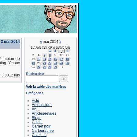
 3 mai 2014
mai 2014
«
»
lun
mar
mer
jeu
ven
sam
dim
1
2
4
3
5
6
9
11
7
8
10
 Combien de
12
13
14
15
16
17
18
blog "Choux
19
20
21
22
23
24
25
26
27
28
29
30
31
Rechercher
lu 5012 fois
Voir la table des matières
Catégories
Actu
Architecture
Art
Articles/revues
Blogs
Calcul
Carnet noir
Cartographie
Citations