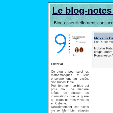
Le blog-note
Mokshû P
Par Didier Mü
Mokshû Patam
coups faudra-
Romanesco, Vac
Editorial
Ce blog a pour sujet les
mathématiques et leur
enseignement au Lycée.
Son but est triple.
Premièrement, ce blog est
pour moi une manière
idéale de classer les
informations que je glâne
au cours de mes voyages
en Cybérie.
Deuxièmement, ces billets
me semblent bien adaptés