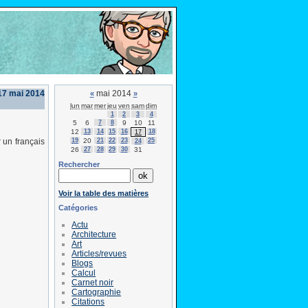
17 mai 2014
mai 2014
«
»
lun
mar
mer
jeu
ven
sam
dim
1
2
3
4
5
6
7
8
9
10
11
12
13
14
15
16
18
17
19
20
21
22
23
25
 un français
24
26
27
28
29
30
31
Rechercher
Voir la table des matières
Catégories
Actu
Architecture
Art
Articles/revues
Blogs
Calcul
Carnet noir
Cartographie
Citations