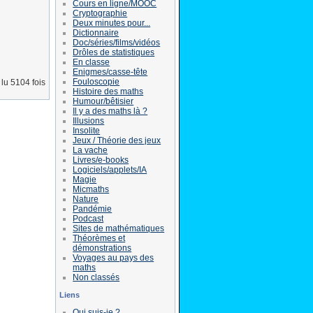
Cours en ligne/MOOC
Cryptographie
Deux minutes pour...
Dictionnaire
Doc/séries/films/vidéos
Drôles de statistiques
En classe
Enigmes/casse-tête
Fouloscopie
lu 5104 fois
Histoire des maths
Humour/bêtisier
Il y a des maths là ?
Illusions
Insolite
Jeux / Théorie des jeux
La vache
Livres/e-books
Logiciels/applets/IA
Magie
Micmaths
Nature
Pandémie
Podcast
Sites de mathématiques
Théorèmes et
démonstrations
Voyages au pays des
maths
Non classés
Liens
Qui suis-je ?