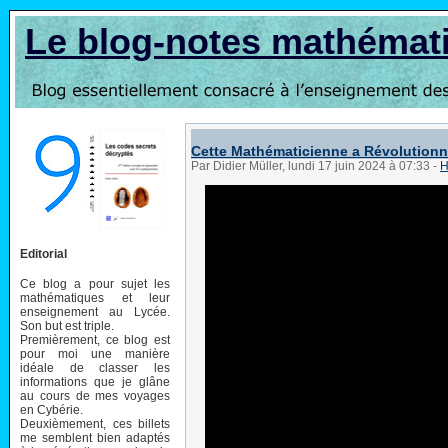
Le blog-notes mathémat
Cette Mathématicienne a Révolutionn
Par Didier Müller, lundi 17 juin 2024 à 07:33
-
H
Editorial
Ce blog a pour sujet les
mathématiques et leur
enseignement au Lycée.
Son but est triple.
Premièrement, ce blog est
pour moi une manière
idéale de classer les
informations que je glâne
au cours de mes voyages
en Cybérie.
Deuxièmement, ces billets
me semblent bien adaptés