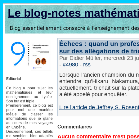
Le blog-notes mathémat
Échecs : quand un profes
sur des allégations de tr
Par Didier Müller, mercredi 23 j
-
#4980
-
rss
Lorsque l’ancien champion du m
Editorial
entendre qu’Hikaru Nakamura
actuellement, trichait sur la pla
Ce blog a pour sujet les
mathématiques et leur
a été appelé pour enquêter.
enseignement au Lycée.
Son but est triple.
Premièrement, ce blog est
Lire l'article de Jeffrey S. Rose
pour moi une manière
idéale de classer les
informations que je glâne
au cours de mes voyages
Commentaires
en Cybérie.
Deuxièmement, ces billets
Aucun commentaire n'est possi
me semblent bien adaptés