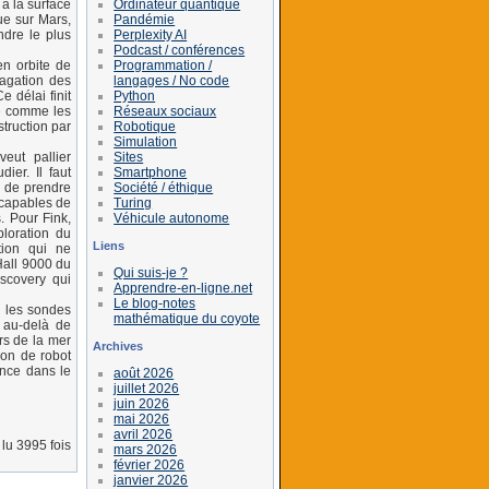
Ordinateur quantique
 à la surface
Pandémie
ue sur Mars,
Perplexity AI
ndre le plus
Podcast / conférences
Programmation /
en orbite de
langages / No code
agation des
Python
e délai finit
Réseaux sociaux
re comme les
Robotique
struction par
Simulation
Sites
eut pallier
Smartphone
er. Il faut
Société / éthique
s de prendre
Turing
 capables de
Véhicule autonome
. Pour Fink,
loration du
Liens
tion qui ne
Hall 9000 du
Qui suis-je ?
iscovery qui
Apprendre-en-ligne.net
Le blog-notes
e les sondes
mathématique du coyote
s au-delà de
s de la mer
Archives
ion de robot
ence dans le
août 2026
juillet 2026
juin 2026
mai 2026
avril 2026
lu 3995 fois
mars 2026
février 2026
janvier 2026