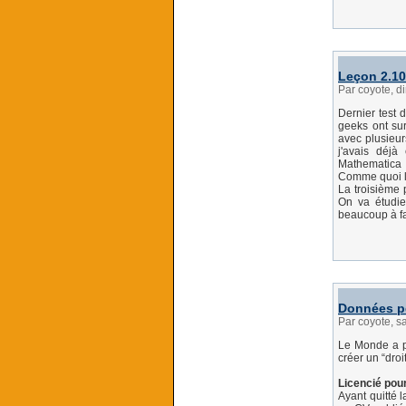
Leçon 2.10
Par coyote, 
Dernier test 
geeks ont sur
avec plusieur
j'avais déj
Mathematica :
Comme quoi la
La troisième 
On va étudie
beaucoup à fai
Données pe
Par coyote, 
Le Monde a pr
créer un “droi
Licencié pou
Ayant quitté 