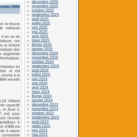
décembre 2025
novembre 2025
embre 2009
octobre 2025
septembre 2025
août 2025
juillet 2025
ue se trouve
juin 2025
e milliards
mai 2025
avril 2025
 il en va de
mars 2025
ateurs, ces
février 2025
u la lecture
janvier 2025
analyser des
décembre 2024
se augmente
novembre 2024
echnologique,
octobre 2024
septembre 2024
ourmandes en
août 2024
inie et est
juillet 2024
a course à la
juin 2024
IBM est-elle
mai 2024
avril 2024
mars 2024
février 2024
janvier 2024
04 billiard
décembre 2023
nde capacité
novembre 2023
, le Zuse 3,
octobre 2023
, soit, pour
septembre 2023
ture récente
août 2023
petaflops. A
juillet 2023
er d'IBM est
juin 2023
 de 6 cœurs
mai 2023
uar consomme