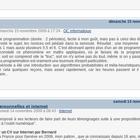
dimanche 15 nov
dimanche 15 novembre 2009 à 17:24
-
OC informatique
de programmation (durée : 2 périodes), facile à mon goût, mais pas à celui des él
volé le sujet, les novices ont pédalé dans la semoule. Résultat : une moyenne i
s 1 mais aussi plusieurs 5.5 et 6. C'est décevant après plus d'un an de program
à constaté ce phénomène en maths appliquées, où je faisais de la progra
 soit on comprend vite le "truc", soit on n'y arrive pas du tout, même si on y pas
 programmation est vraiment une tournure d'esprit particulière.
période a été une introduction aux algorithmes probabilistes et méta-heuristique
r cela quelques leçons, mais assez rapidement, car les heures passent et il
re...
samedi 14 nov
rsonnelles et internet
samedi 14 novembre 2009 à 08:43
-
Internet
oposé à ses lecteurs de faire part de leurs témoignages suite à une proposition
t à l’oubli numérique”.
r un CV sur Internet par Bernard
la France pour Genève en 2008, mon patron , que je connaissais depuis 16 ans, m