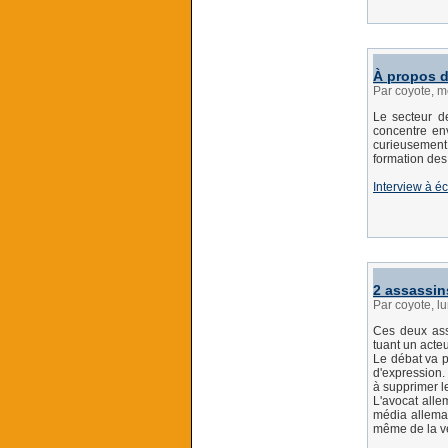
À propos d
Par coyote, 
Le secteur de
concentre en
curieusement 
formation de
Interview à éc
2 assassin
Par coyote, 
Ces deux ass
tuant un acte
Le débat va p
d'expression. 
à supprimer le
L'avocat alle
média alleman
même de la ve