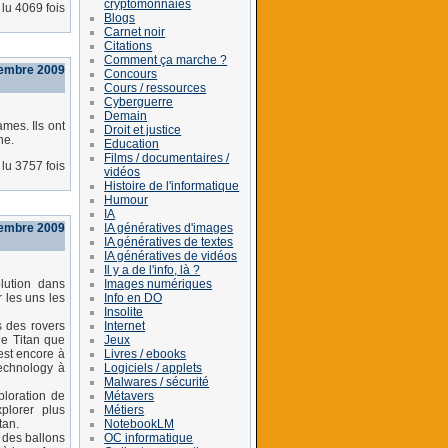
cryptomonnaies
lu 4069 fois
Blogs
Carnet noir
Citations
Comment ça marche ?
vembre 2009
Concours
Cours / ressources
Cyberguerre
Demain
mes. Ils ont
Droit et justice
ne.
Education
Films / documentaires /
lu 3757 fois
vidéos
Histoire de l'informatique
Humour
IA
IA génératives d'images
vembre 2009
IA génératives de textes
IA génératives de vidéos
Il y a de l'info, là ?
Images numériques
lution dans
Info en DO
 les uns les
Insolite
Internet
 des rovers
Jeux
de Titan que
Livres / ebooks
est encore à
Logiciels / applets
Technology à
Malwares / sécurité
Métavers
ploration de
Métiers
plorer plus
NotebookLM
tan.
OC informatique
 des ballons