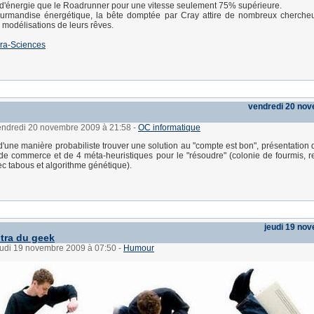
us d'énergie que le Roadrunner pour une vitesse seulement 75% supérieure.
urmandise énergétique, la bête domptée par Cray attire de nombreux chercheu
s modélisations de leurs rêves.
ra-Sciences
vendredi 20 no
vendredi 20 novembre 2009 à 21:58
-
OC informatique
d'une manière probabiliste trouver une solution au "compte est bon", présentation
e commerce et de 4 méta-heuristiques pour le "résoudre" (colonie de fourmis, re
c tabous et algorithme génétique).
jeudi 19 no
tra du geek
jeudi 19 novembre 2009 à 07:50
-
Humour