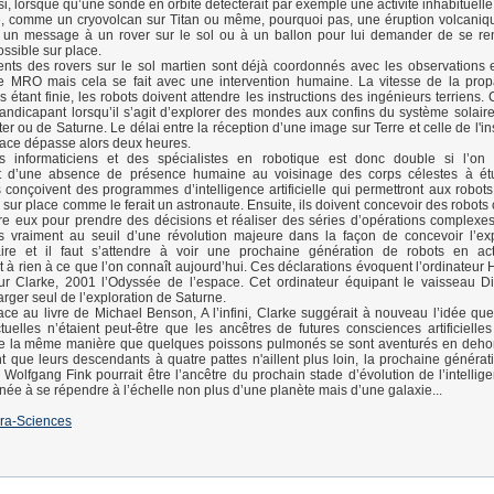
si, lorsque qu’une sonde en orbite détecterait par exemple une activité inhabituelle
e, comme un cryovolcan sur Titan ou même, pourquoi pas, une éruption volcaniq
it un message à un rover sur le sol ou à un ballon pour lui demander de se re
ssible sur place.
ts des rovers sur le sol martien sont déjà coordonnés avec les observations 
MRO mais cela se fait avec une intervention humaine. La vitesse de la prop
 étant finie, les robots doivent attendre les instructions des ingénieurs terriens. C
andicapant lorsqu’il s’agit d’explorer des mondes aux confins du système solai
er ou de Saturne. Le délai entre la réception d’une image sur Terre et celle de l'in
place dépasse alors deux heures.
 informaticiens et des spécialistes en robotique est donc double si l’on v
nt d’une absence de présence humaine au voisinage des corps célestes à étudi
s conçoivent des programmes d’intelligence artificielle qui permettront aux robot
 sur place comme le ferait un astronaute. Ensuite, ils doivent concevoir des robots
re eux pour prendre des décisions et réaliser des séries d’opérations complexes
vraiment au seuil d’une révolution majeure dans la façon de concevoir l’exp
ire et il faut s’attendre à voir une prochaine génération de robots en ac
 à rien à ce que l’on connaît aujourd’hui. Ces déclarations évoquent l’ordinateur 
ur Clarke, 2001 l’Odyssée de l’espace. Cet ordinateur équipant le vaisseau D
arger seul de l’exploration de Saturne.
ce au livre de Michael Benson, A l’infini, Clarke suggérait à nouveau l’idée qu
tuelles n’étaient peut-être que les ancêtres de futures consciences artificielle
De la même manière que quelques poissons pulmonés se sont aventurés en dehor
nt que leurs descendants à quatre pattes n'aillent plus loin, la prochaine générat
Wolfgang Fink pourrait être l’ancêtre du prochain stade d’évolution de l’intellig
née à se répendre à l’échelle non plus d’une planète mais d’une galaxie...
ra-Sciences