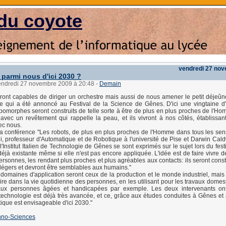
du coyote
vendredi 27 no
 parmi nous d'ici 2030 ?
vendredi 27 novembre 2009 à 20:48
-
Demain
ront capables de diriger un orchestre mais aussi de nous amener le petit déjeûner 
e qui a été annoncé au Festival de la Science de Gênes. D'ici une vingtaine d
pomorphes seront construits de telle sorte à être de plus en plus proches de l'
vec un revêtement qui rappelle la peau, et ils vivront à nos côtés, établissan
ec nous.
a conférence "Les robots, de plus en plus proches de l'Homme dans tous les sen
i, professeur d'Automatique et de Robotique à l'université de Pise et Darwin Cald
l'Institut Italien de Technologie de Gênes se sont exprimés sur le sujet lors du festiva
 déjà existante même si elle n'est pas encore appliquée. L'idée est de faire vivre 
rsonnes, les rendant plus proches et plus agréables aux contacts: ils seront constr
légers et devront être semblables aux humains."
domaines d'application seront ceux de la production et le monde industriel, mais l'
uire dans la vie quotidienne des personnes, en les utilisant pour les travaux domes
 aux personnes âgées et handicapées par exemple. Les deux intervenants on
 technologie est déjà très avancée, et ce, grâce aux études conduites à Gênes et 
atique est envisageable d'ici 2030."
hno-Sciences