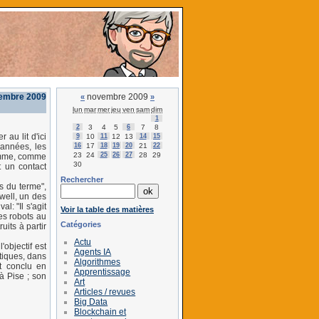
vembre 2009
novembre 2009
«
»
lun
mar
mer
jeu
ven
sam
dim
1
2
3
4
5
6
7
8
au lit d'ici
9
10
11
12
13
14
15
16
17
18
19
20
21
22
'années, les
23
24
25
26
27
28
29
Homme, comme
30
t un contact
Rechercher
s du terme",
well, un des
l: "Il s'agit
Voir la table des matières
des robots au
Catégories
uits à partir
Actu
objectif est
Agents IA
tiques, dans
Algorithmes
t conclu en
Apprentissage
à Pise ; son
Art
Articles / revues
Big Data
Blockchain et