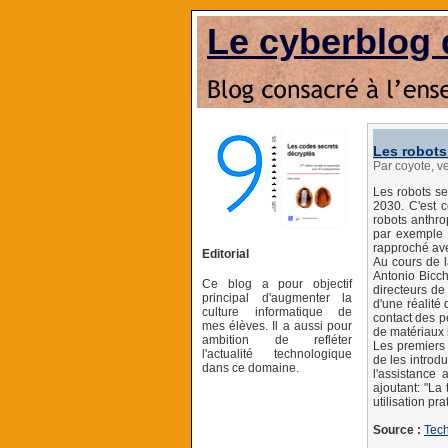
Le cyberblog 
Les robots
Par coyote, 
Les robots se
2030. C'est c
robots anthro
par exemple a
rapproché av
Editorial
Au cours de l
Antonio Bicch
Ce blog a pour objectif
directeurs de 
principal d'augmenter la
d'une réalité
culture informatique de
contact des pe
mes élèves. Il a aussi pour
de matériaux 
ambition de refléter
Les premiers 
l'actualité technologique
de les introd
dans ce domaine.
l'assistance
ajoutant: "La
utilisation pr
Source :
Tec