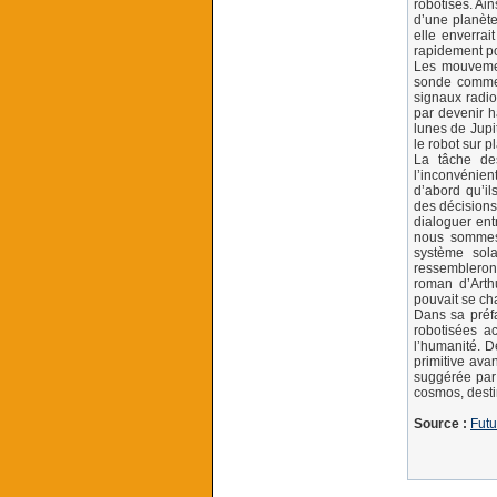
robotisés. Ain
d’une planèt
elle enverra
rapidement po
Les mouvemen
sonde comme 
signaux radios
par devenir h
lunes de Jupit
le robot sur 
La tâche des
l’inconvénie
d’abord qu’il
des décisions
dialoguer ent
nous sommes 
système sola
ressembleront
roman d’Arth
pouvait se ch
Dans sa préfa
robotisées ac
l’humanité. 
primitive ava
suggérée par 
cosmos, desti
Source :
Futu