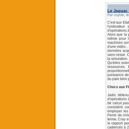
Le Jaguar,
Par coyote, 
C'est aux Eta
l'ordinateur
d'opérations à
Alors que la 
même pour le
machines sont
d'une vidéo..
données acqu
sans cesse. C
la simulation.
Qu'elles soie
ressources. 
proportionnell
puissance des
du pain béni p
Chocs aux F
Jadis détenu
d'opérations 
de calcul pas
considéré com
employer les 
Fermi de nVid
terme, Cray e
le rapport p
cadencés à 2,