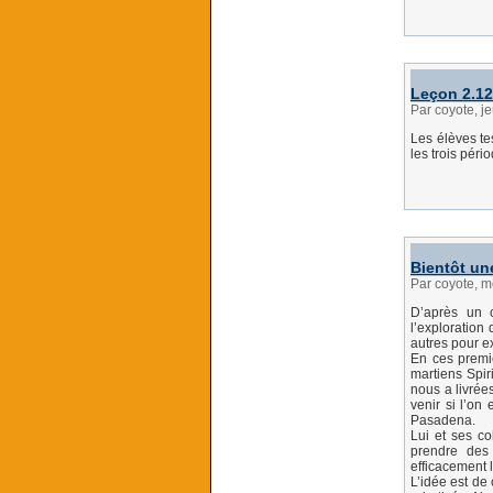
Leçon 2.12
Par coyote, 
Les élèves te
les trois péri
Bientôt un
Par coyote, 
D’après un c
l’exploration
autres pour ex
En ces premi
martiens Spir
nous a livrée
venir si l’on
Pasadena.
Lui et ses co
prendre des
efficacement 
L’idée est de