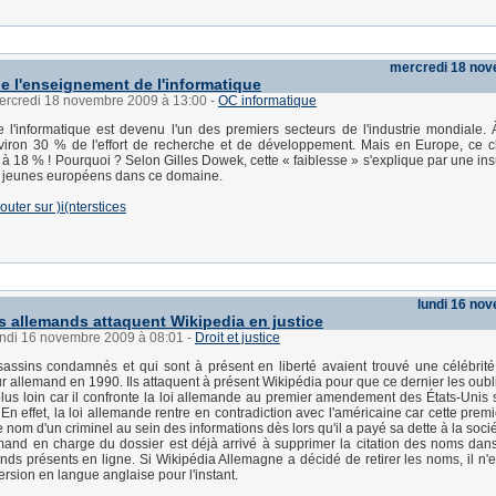
mercredi 18 no
e l'enseignement de l'informatique
mercredi 18 novembre 2009 à 13:00
-
OC informatique
 l'informatique est devenu l'un des premiers secteurs de l'industrie mondiale. À 
viron 30 % de l'effort de recherche et de développement. Mais en Europe, ce c
à 18 % ! Pourquoi ? Selon Gilles Dowek, cette « faiblesse » s'explique par une ins
s jeunes européens dans ce domaine.
outer sur )i(nterstices
lundi 16 no
s allemands attaquent Wikipedia en justice
lundi 16 novembre 2009 à 08:01
-
Droit et justice
assins condamnés et qui sont à présent en liberté avaient trouvé une célébrit
ur allemand en 1990. Ils attaquent à présent Wikipédia pour que ce dernier les oubl
lus loin car il confronte la loi allemande au premier amendement des États-Unis su
En effet, la loi allemande rentre en contradiction avec l'américaine car cette prem
 nom d'un criminel au sein des informations dès lors qu'il a payé sa dette à la socié
mand en charge du dossier est déjà arrivé à supprimer la citation des noms dan
ds présents en ligne. Si Wikipédia Allemagne a décidé de retirer les noms, il n'
rsion en langue anglaise pour l'instant.