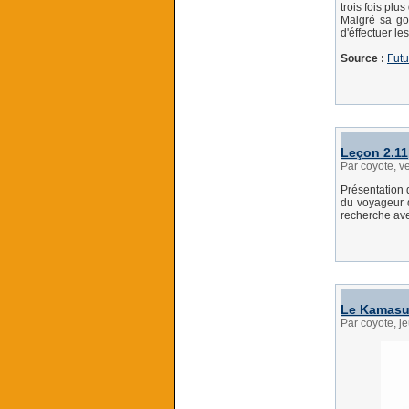
trois fois pl
Malgré sa go
d'éffectuer le
Source :
Futu
Leçon 2.11
Par coyote, 
Présentation 
du voyageur d
recherche ave
Le Kamasu
Par coyote, 