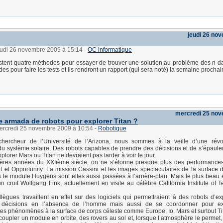
jeudi 26 no
jeudi 26 novembre 2009 à 15:14
-
OC informatique
stent quatre méthodes pour essayer de trouver une solution au problème des n da
odes pour faire les tests et ils rendront un rapport (qui sera noté) la semaine prochai
mercredi 25 no
e armada de robots pour explorer Titan ?
mercredi 25 novembre 2009 à 10:54
-
Robotique
hercheur de l’Université de l’Arizona, nous sommes à la veille d’une révo
 du système solaire. Des robots capables de prendre des décisions et de s’épauler
plorer Mars ou Titan ne devraient pas tarder à voir le jour.
ères années du XXIième siècle, on ne s’étonne presque plus des performances
it et Opportunity. La mission Cassini et les images spectaculaires de la surface 
s le module Huygens sont elles aussi passées à l’arrière-plan. Mais le plus beau 
 en croit Wolfgang Fink, actuellement en visite au célèbre California Institute of 
llègues travaillent en effet sur des logiciels qui permettraient à des robots d’ex
 décisions en l’absence de l’homme mais aussi de se coordonner pour ex
les phénomènes à la surface de corps céleste comme Europe, Io, Mars et surtout Ti
 coupler un module en orbite, des rovers au sol et, lorsque l’atmosphère le permet,