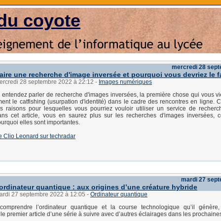
du coyote
mercredi 28 sep
ire une recherche d'image inversée et pourquoi vous devriez le f
mercredi 28 septembre 2022 à 22:12
-
Images numériques
entendez parler de recherche d'images inversées, la première chose qui vous vien
ent le catfishing (usurpation d'identité) dans le cadre des rencontres en ligne. C
es raisons pour lesquelles vous pourriez vouloir utiliser un service de recher
ans cet article, vous en saurez plus sur les recherches d'images inversées, 
ourquoi elles sont importantes.
 de Clio Leonard sur techradar
mardi 27 sep
’ordinateur quantique : aux origines d’une créature hybride
mardi 27 septembre 2022 à 12:05
-
Ordinateur quantique
omprendre l’ordinateur quantique et la course technologique qu’il génère
 le premier article d’une série à suivre avec d’autres éclairages dans les prochain