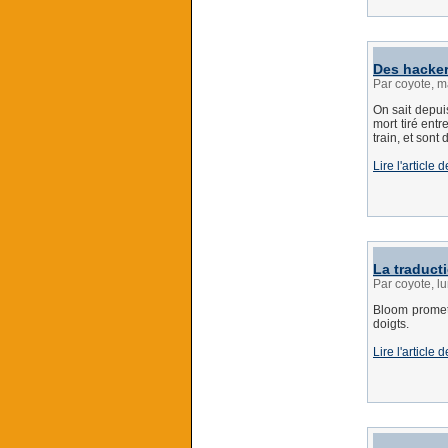
Des hacker
Par coyote, 
On sait depui
mort tiré ent
train, et sont
Lire l'article
La traduct
Par coyote, l
Bloom promet 
doigts.
Lire l'article