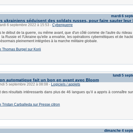
mardi 6 sep
s ukrainiens séduisent des soldats russes, pour faire sauter leur
mardi 6 septembre 2022 à 15:53
-
Cyberguerre
s le début de la guerre, ou même avant, que d'un côté comme de l'autre du rideau 
re la Russie et l'Ukraine qu'elle a envahie, les opérations cybernétiques et de hac
 désormais pleinement intégrées à la marche militaire globale.
 de Thomas Burgel sur Korii
lundi 5 sep
ion automatique fait un bon en avant avec Bloom
undi 5 septembre 2022 à 08:08
-
Logiciels / applets
des résultats intéressants dans plus de 46 langues qu’il a appris à connaître sur
 de Tristan Carballeda sur Presse citron
dimanche 4 sep