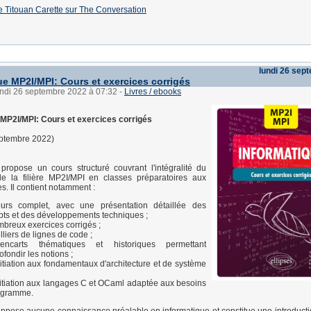
 de Titouan Carette sur The Conversation
lundi 26 sep
ue MP2I/MPI: Cours et exercices corrigés
undi 26 septembre 2022 à 07:32
-
Livres / ebooks
 MP2I/MPI: Cours et exercices corrigés
eptembre 2022)
propose un cours structuré couvrant l'intégralité du
 la filière MP2I/MPI en classes préparatoires aux
s. Il contient notamment :
urs complet, avec une présentation détaillée des
ts et des développements techniques ;
breux exercices corrigés ;
lliers de lignes de code ;
ncarts thématiques et historiques permettant
ofondir les notions ;
itiation aux fondamentaux d'architecture et de système
itiation aux langages C et OCaml adaptée aux besoins
ogramme.