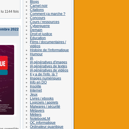
Blogs
Carnet noir
Citations
lu 1144 fois
Comment ça marche ?
Concours
Cours / ressources
Cyberguerre
tembre 2022
Demain
Droit et justice
Education
Films / documentaires /
vidéos
Histoire de l'informatique
Humour
IA
IA génératives d'images
IA génératives de textes
IA génératives de vidéos
Il y a de l'info, là ?
Images numériques
Info en DO
Insolite
Internet
Jeux
Livres / ebooks
Logiciels / applets
Malwares / sécurité
Métavers
Métiers
NotebookLM
OC informatique
Ordinateur quantique