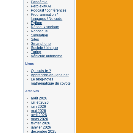
Pandémie
Perplexity AI
Podcast / conférences
Programmation /
langages / No code
Python
Réseaux sociaux
Robotique
Simulation
Sites
Smartphone
Société / éthique
Turing
Véhicule autonome
Liens
Qui suis-je ?
Apprendre-en-ligne.net
Le blog-notes
mathématique du coyote
Archives
août 2026
juillet 2026
juin 2026
mai 2026
avril 2026
mars 2026
février 2026
janvier 2026
décembre 2025