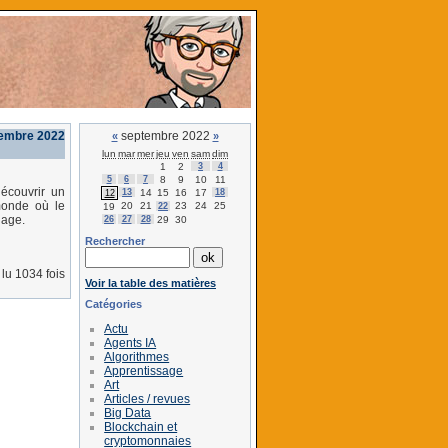
tembre 2022
septembre 2022
«
»
lun
mar
mer
jeu
ven
sam
dim
1
2
3
4
5
6
7
8
9
10
11
écouvrir un
13
14
15
16
17
18
12
monde où le
20
21
23
24
25
19
22
dage.
26
27
28
29
30
Rechercher
lu 1034 fois
Voir la table des matières
Catégories
Actu
Agents IA
Algorithmes
Apprentissage
Art
Articles / revues
Big Data
Blockchain et
cryptomonnaies