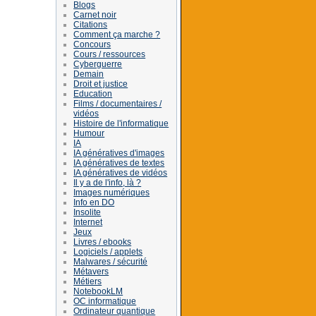
Blogs
Carnet noir
Citations
Comment ça marche ?
Concours
Cours / ressources
Cyberguerre
Demain
Droit et justice
Education
Films / documentaires /
vidéos
Histoire de l'informatique
Humour
IA
IA génératives d'images
IA génératives de textes
IA génératives de vidéos
Il y a de l'info, là ?
Images numériques
Info en DO
Insolite
Internet
Jeux
Livres / ebooks
Logiciels / applets
Malwares / sécurité
Métavers
Métiers
NotebookLM
OC informatique
Ordinateur quantique