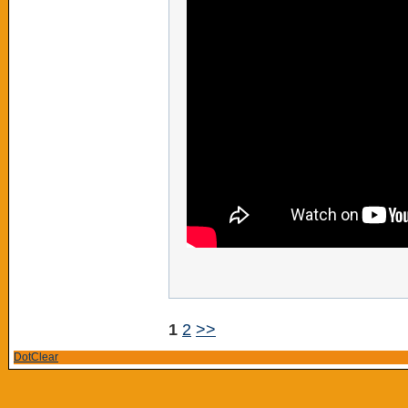
1
2
>>
DotClear