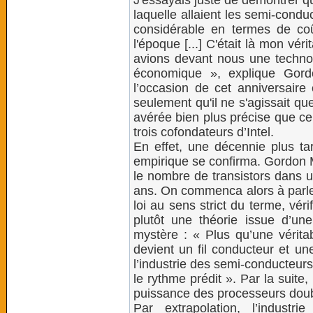
J'essayais juste de démontrer qu'
laquelle allaient les semi-cond
considérable en termes de coût
l'époque [...] C'était là mon vér
avions devant nous une technolo
économique », explique Gord
l’occasion de cet anniversaire
seulement qu'il ne s'agissait qu
avérée bien plus précise que ce 
trois cofondateurs d’Intel.
En effet, une décennie plus tar
empirique se confirma. Gordon 
le nombre de transistors dans u
ans. On commenca alors à parler
loi au sens strict du terme, véri
plutôt une théorie issue d’une 
mystère : « Plus qu’une véritab
devient un fil conducteur et un
l’industrie des semi-conducteurs 
le rythme prédit ». Par la suite,
puissance des processeurs doub
Par extrapolation, l’indust