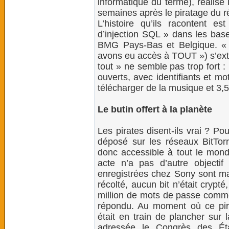
informatique du terme), réalisé 
semaines après le piratage du 
L’histoire qu’ils racontent e
d’injection SQL » dans les ba
BMG Pays-Bas et Belgique. 
avons eu accès à TOUT ») s’exta
tout » ne semble pas trop fort 
ouverts, avec identifiants et m
télécharger de la musique et 3,5
Le butin offert à la planète
Les pirates disent-ils vrai ? P
déposé sur les réseaux BitTorr
donc accessible à tout le monde
acte n’a pas d’autre object
enregistrées chez Sony sont m
récolté, aucun bit n’était cryp
million de mots de passe comme
répondu. Au moment où ce pirat
était en train de plancher sur 
adressée le Congrès des Éta