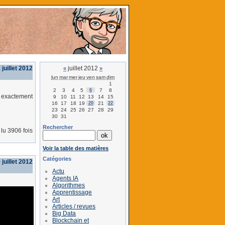
juillet 2012
juillet 2012
«
»
lun
mar
mer
jeu
ven
sam
dim
1
2
3
4
5
6
7
8
l exactement
9
10
11
12
13
14
15
16
17
18
19
20
21
22
23
24
25
26
27
28
29
30
31
Rechercher
lu 3906 fois
Voir la table des matières
Catégories
juillet 2012
Actu
Agents IA
Algorithmes
Apprentissage
Art
Articles / revues
Big Data
Blockchain et