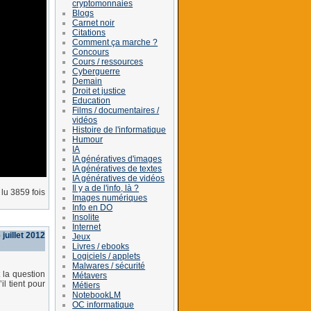
cryptomonnaies
Blogs
Carnet noir
Citations
Comment ça marche ?
Concours
Cours / ressources
Cyberguerre
Demain
Droit et justice
Education
Films / documentaires /
vidéos
Histoire de l'informatique
Humour
IA
IA génératives d'images
IA génératives de textes
IA génératives de vidéos
Il y a de l'info, là ?
lu 3859 fois
Images numériques
Info en DO
Insolite
Internet
 juillet 2012
Jeux
Livres / ebooks
Logiciels / applets
Malwares / sécurité
 la question
Métavers
l tient pour
Métiers
NotebookLM
OC informatique