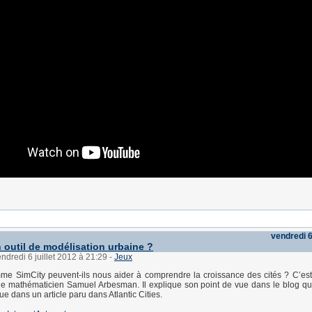
vendredi 6
n outil de modélisation urbaine ?
endredi 6 juillet 2012 à 21:29
-
Jeux
e SimCity peuvent-ils nous aider à comprendre la croissance des cités ? C’est
e mathématicien Samuel Arbesman. Il explique son point de vue dans le blog qu’i
ue dans un article paru dans Atlantic Cities.