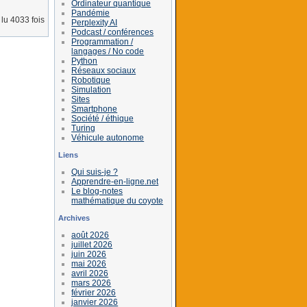
Ordinateur quantique
Pandémie
lu 4033 fois
Perplexity AI
Podcast / conférences
Programmation /
langages / No code
Python
Réseaux sociaux
Robotique
Simulation
Sites
Smartphone
Société / éthique
Turing
Véhicule autonome
Liens
Qui suis-je ?
Apprendre-en-ligne.net
Le blog-notes
mathématique du coyote
Archives
août 2026
juillet 2026
juin 2026
mai 2026
avril 2026
mars 2026
février 2026
janvier 2026