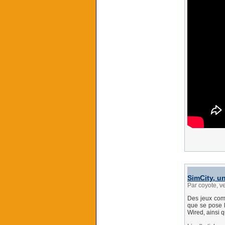
SimCity, u
Par coyote, v
Des jeux comm
que se pose l
Wired, ainsi q