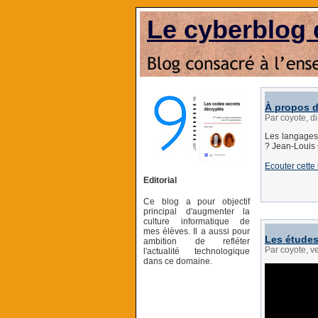
Le cyberblog 
À propos 
Par coyote, d
Les langages
? Jean-Louis 
Ecouter cette 
Editorial
Ce blog a pour objectif
principal d'augmenter la
culture informatique de
mes élèves. Il a aussi pour
Les études
ambition de refléter
Par coyote, v
l'actualité technologique
dans ce domaine.