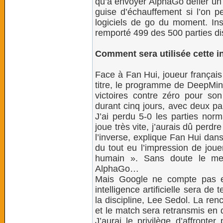
qu’à envoyer AlphaGo défier un 
guise d’échauffement si l’on pe
logiciels de go du moment. In
remporté 499 des 500 parties di
Comment sera utilisée cette int
Face à Fan Hui, joueur français
titre, le programme de DeepMind
victoires contre zéro pour s
durant cinq jours, avec deux pa
J’ai perdu 5-0 les parties norm
joue très vite, j’aurais dû perdr
l’inverse, explique Fan Hui dan
du tout eu l’impression de joue
humain ». Sans doute le mei
AlphaGo…
Mais Google ne compte pas en
intelligence artificielle sera d
la discipline, Lee Sedol. La re
et le match sera retransmis en 
J’aurai le privilège d’affronter