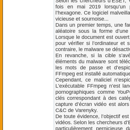
Selon les chercheurs d’ESET, V
fois en mai 2019 lorsqu’un 
l’hexagone. Ce logiciel malveil
vicieuse et sournoise...
Dans un premier temps, une fau
aléatoire sous la forme d’une
Lorsque le document est ouver
pour vérifier si l’ordinateur et
contraire, le malware se désact
En revanche, si la cible s’avè
éléments du malware sont téléch
les mots de passe et d’espion
FFmpeg est installé automatiqu
Cependant, ce maliciel n’espi
L’exécutable FFmpeg n’est la
pornographiques comme YouPo
clés correspondant à des caté
capture d’écran vidéo est alors
C&C de Varenyky.
De toute évidence, l’objectif es
vidéos. Selon les chercheurs d’E
particulièrement pernicieuse 