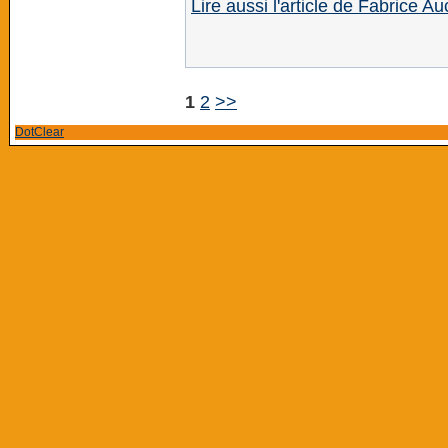
Lire aussi l'article de Fabrice A
1
2
>>
DotClear