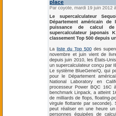
place
Par coyote, mardi 19 juin 2012 
Le supercalculateur Sequ
Département américain de l’
puissance de calcul de 
supercalculateur japonais 
classement Top 500 depuis un
La
liste du Top 500
des superc
novembre et juin vient de livr
depuis juin 2010, les États-Uni
un supercalculateur conçu par 
Le système BlueGene/Q, qui po
pour le Département américa
National Laboratory en Cali
processeur Power BQC 16C à 
benchmark Linpack, a atteint 16
de milliards de flops, floating-
virgule flottante par seconde)
peut réaliser en une heure un c
personnes équipées de calcula