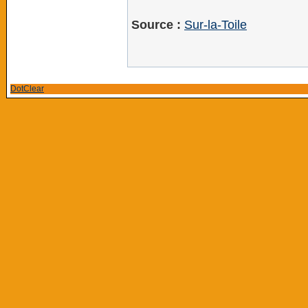
Source :
Sur-la-Toile
DotClear