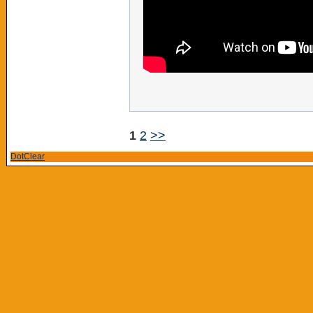
1
2
>>
DotClear