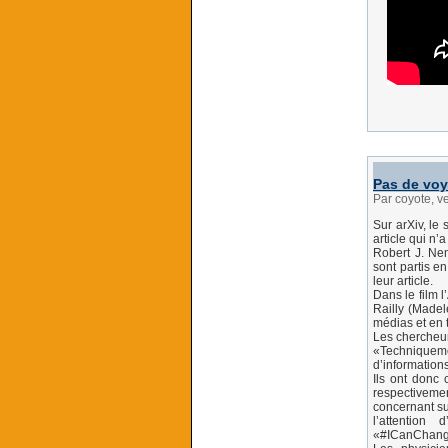
Pas de voy
Par coyote, v
Sur arXiv, le 
article qui n’
Robert J. Nem
sont partis e
leur article.
Dans le film 
Railly (Madel
médias et en 
Les chercheur
«Techniquem
d’informations
Ils ont donc
respectivemen
concernant su
l’attention
«#ICanChang