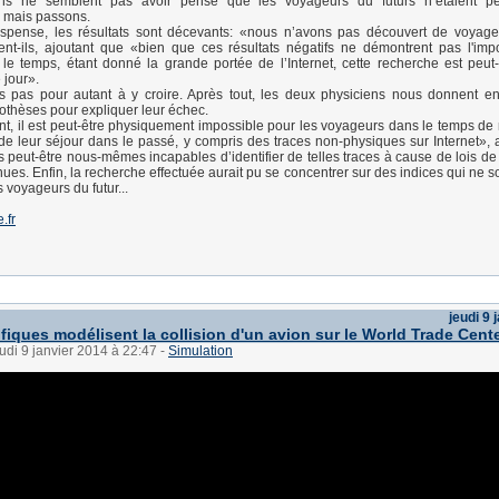
ens ne semblent pas avoir pensé que les voyageurs du futurs n’étaient pe
 mais passons.
uspense, les résultats sont décevants: «nous n’avons pas découvert de voyage
ent-ils, ajoutant que «bien que ces résultats négatifs ne démontrent pas l'impo
e temps, étant donné la grande portée de l’Internet, cette recherche est peut-
 jour».
 pas pour autant à y croire. Après tout, les deux physiciens nous donnent en
thèses pour expliquer leur échec.
, il est peut-être physiquement impossible pour les voyageurs dans le temps de 
de leur séjour dans le passé, y compris des traces non-physiques sur Internet», a
eut-être nous-mêmes incapables d’identifier de telles traces à cause de lois de
ues. Enfin, la recherche effectuée aurait pu se concentrer sur des indices qui ne s
s voyageurs du futur...
.fr
jeudi 9 
fiques modélisent la collision d'un avion sur le World Trade Cent
eudi 9 janvier 2014 à 22:47
-
Simulation