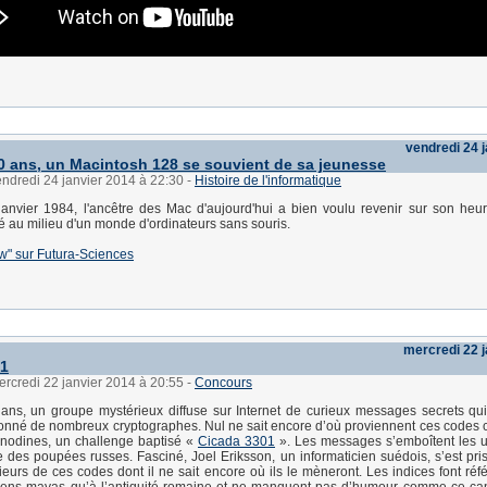
vendredi 24 
0 ans, un Macintosh 128 se souvient de sa jeunesse
endredi 24 janvier 2014 à 22:30
-
Histoire de l'informatique
anvier 1984, l'ancêtre des Mac d'aujourd'hui a bien voulu revenir sur son heur
né au milieu d'un monde d'ordinateurs sans souris.
iew" sur Futura-Sciences
mercredi 22 j
01
ercredi 22 janvier 2014 à 20:55
-
Concours
ns, un groupe mystérieux diffuse sur Internet de curieux messages secrets qui
sionné de nombreux cryptographes. Nul ne sait encore d’où proviennent ces codes
nodines, un challenge baptisé «
Cicada 3301
». Les messages s’emboîtent les u
des poupées russes. Fasciné, Joel Eriksson, un informaticien suédois, s’est pris
ieurs de ces codes dont il ne sait encore où ils le mèneront. Les indices font réf