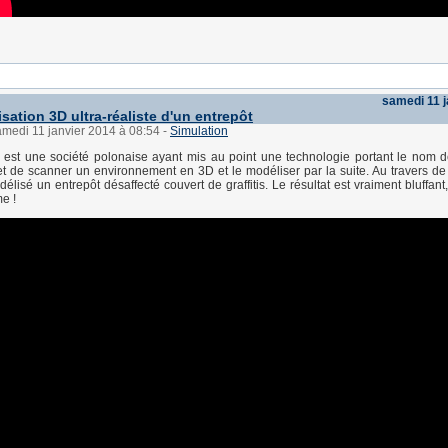
samedi 11 j
sation 3D ultra-réaliste d'un entrepôt
amedi 11 janvier 2014 à 08:54
-
Simulation
y est une société polonaise ayant mis au point une technologie portant le nom 
et de scanner un environnement en 3D et le modéliser par la suite. Au travers de 
élisé un entrepôt désaffecté couvert de graffitis. Le résultat est vraiment bluffan
e !