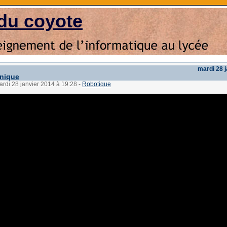
du coyote
mardi 28 
onique
ardi 28 janvier 2014 à 19:28
-
Robotique