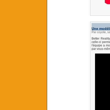
Une modéli
Par coyote, s
Better Realit
celle-ci perm
l'équipe a mod
par vous-mêm