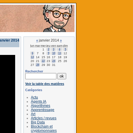
janvier 2014
janvier 2014
«
»
lun
mar
mer
jeu
ven
sam
dim
1
2
3
4
5
6
7
8
9
10
11
12
13
14
15
16
17
18
19
20
21
22
23
24
25
26
27
28
29
30
31
Rechercher
Voir la table des matières
Catégories
Actu
Agents IA
Algorithmes
Apprentissage
Art
Articles / revues
Big Data
Blockchain et
cryptomonnaies