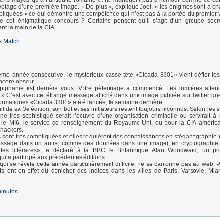
iens mayas qu’à l’antiquité romaine et ne manquent pas d’humour comme ce ca
yptage d’une première image. « De plus », explique Joel, « les énigmes sont à ch
liquées » ce qui démontre une compétence qui n’est pas à la portée du premier 
re cet énigmatique concours ? Certains pensent qu’il s’agit d’un groupe secre
ent la main de la CIA.
s Match
ième année consécutive, le mystérieux casse-tête «Cicada 3301» vient défier les
ncore obscur.
Epiphanie est derrière vous. Votre pèlerinage a commencé. Les lumières atten
» C’est avec cet étrange message affiché dans une image publiée sur Twitter que
formatiques «Cicada 3301» a été lancée, la semaine dernière.
git de sa 3e édition, son but et ses initiateurs restent toujours inconnus. Selon les 
gne très sophistiqué serait l’oeuvre d’une organisation criminelle ou servirait à 
 le MI6, le service de renseignement du Royaume-Uni, ou pour la CIA américai
 hackers.
sont très compliquées et elles requièrent des connaissances en stéganographie (nd
ssage dans un autre, comme des données dans une image), en cryptographie, 
xtes littéraires», a déclaré à la BBC le Britannique Alan Woodward, un pr
qui a participé aux précédentes éditions.
qui se révèle cette année particulièrement difficile, ne se cantonne pas au web. P
nts ont en effet dû dénicher des indices dans les villes de Paris, Varsovie, Mia
inutes