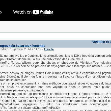
vendredi 10 
ageur du futur sur Internet
endredi 10 janvier 2014 à 11:14
-
Insolite
site qui archive les prépublications scientifiques, le site IO9 a trouvé la version pr
a pour l'instant donné lieu à aucune publication dans une revue.
iroff et Teresa Wilson, deux chercheurs en physique du Michigan Technological
n 2013 «A la recherche de preuves de voyageurs dans le temps sur Internet» —c’est
l’Armée des douze singes, James Cole (Bruce Willis) arrive à convaincre sa psychi
eine Stowe) qu’il vient du futur en devinant à l’avance l’issue d’un fait divers re
train de se dérouler…
s ont employé exactement la même méthode pour savoir si des voyageurs du futur 
ent, nous ne cherchions pas des voyageurs dans le temps, mais plutôt 
 laissées par eux», expliquent-ils.
 cherché des indices de préscience, et choisi les termes «Pope Francis» et «
t un Pape et une comète qui n’ont été nommés que récemment, pour voir si des 
r Google ou Twitter étaient archivées à une date antérieure. Ils ont même utilisé d
 d’hypothétiques voyageurs du futur qui voudraient bien communiquer
eThePast2» et «#ICannotChangeThePast2».