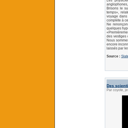
Les physici
anglophones,
Brisons le s
temps», relat
voyage dans l
complète à ce
Ne renonçons
quelques hypo
«Premièrement
des vestiges 
Nous sommes p
encore inconn
laissés par le
Source :
Slate
Des scienti
Par coyote, j