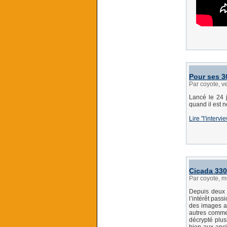
Pour ses 3
Par coyote, v
Lancé le 24 j
quand il est 
Lire "l'interv
Cicada 33
Par coyote, m
Depuis deux a
l’intérêt pas
des images a
autres comme 
décrypté plus