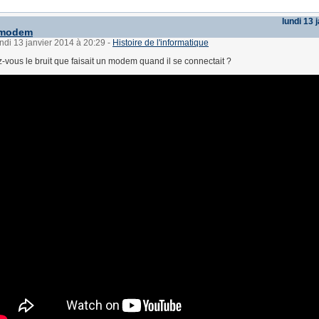
lundi 13 
n modem
undi 13 janvier 2014 à 20:29
-
Histoire de l'informatique
-vous le bruit que faisait un modem quand il se connectait ?