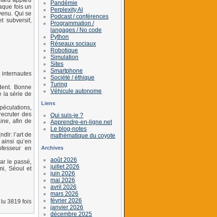
nard apparu
Pandémie
aque fois un
Perplexity AI
venu. Qui se
Podcast / conférences
t subversif,
Programmation /
langages / No code
Python
Réseaux sociaux
Robotique
Simulation
Sites
Smartphone
 internautes
Société / éthique
Turing
dent. Bonne
Véhicule autonome
 la série de
Liens
spéculations,
recruter des
Qui suis-je ?
ne, afin de
Apprendre-en-ligne.net
Le blog-notes
lr: l’art de
mathématique du coyote
ainsi qu’en
Archives
ofesseur en
août 2026
ar le passé,
juillet 2026
mi, Séoul et
juin 2026
mai 2026
avril 2026
mars 2026
février 2026
lu 3819 fois
janvier 2026
décembre 2025