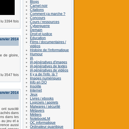
Blogs
Carnet noir
Citations
Comment ça marche ?
Concours
lu 3394 fois
Cours / ressources
Cyberguerre
Demain
Droit et justice
Education
janvier 2014
Films / documentaires /
vidéos
Histoire de l'informatique
Humour
e de gloire,
IA
IA génératives d'images
IA génératives de textes
IA génératives de vidéos
Il y a de l'info, là ?
lu 3547 fois
Images numériques
Info en DO
Insolite
Internet
anvier 2014
Jeux
Livres / ebooks
Logiciels / applets
Malwares / sécurité
 ont suscité
Métavers
 cachés dans
Métiers
ns dans les
NotebookLM
 au jeu et a
OC informatique
érence aussi
Ordinateur quantique