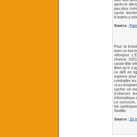
bien aux anc
après le décr
peu plus comp
cache derriè
d’autres y voi
Source :
Pari
Pour la trois
avec un but e
«Bonjour. L’
chance. 3301.
casse-tête in
Bien qu’il s’a
ce défi en li
espions pour
combattre les
«Les énigmes 
cacher un me
d’obscurs te
informatique 
Le concours, 
les participa
Seattle.
Source :
20 m