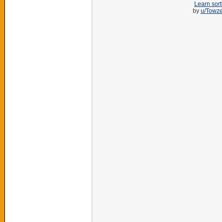
Learn sort
by
u/Towz