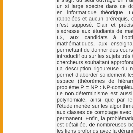
Il s’agit du seul ouvrage en fr
un si large spectre dans ce d
en informatique théorique. 
rappelées et aucun prérequis, 
n’est supposé. Clair et préci
s’adresse aux étudiants de mat
L3, aux candidats à l’opti
mathématiques, aux enseigna
permettant de donner des cours 
introductif ou sur les sujets trè
chercheurs souhaitant approfond
La description rigoureuse du 
permet d’aborder solidement le
espace (théorèmes de hiérarch
problème P = NP : NP-complét
Le non-déterminisme est aussi 
polynomiale, ainsi que par les
l’étude menée sur les algorithm
aux classes de comptage avec 
permanent. Enfin, la problématiq
est détaillée, de nombreuses bo
les liens profonds avec la déran