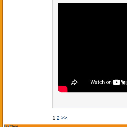
1
2
>>
DotClear