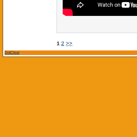
1
2
>>
DotClear