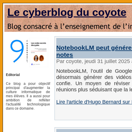
Le cyberblog du coyote
NotebookLM peut générer 
notes
Par coyote, jeudi 31 juillet 202
NotebookLM, l’outil de Googl
Editorial
désormais générer des vidéos
confie. Un moyen de réviser
Ce blog a pour objectif
principal d'augmenter la
réunions plus séduisant que la le
culture informatique de
mes élèves. Il a aussi pour
ambition de refléter
Lire l'article d'Hugo Bernard s
l'actualité technologique
dans ce domaine.