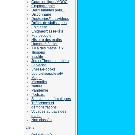
Cours en ligne/MOOC
Cryptographie
Deux minutes pour...
Dictionnaire
Doc/séries/films/vidéos
Drôles de statistiques
En classe
Enigmes/casse-tête
Fouloscopie
Histoire des maths
Humour/bêtisier
Il y a des maths là ?
Illusions
Insolite
Jeux / Théorie des jeux
La vache
Livres/e-books
Logiciels/applets/IA
Magie
Micmaths
Nature
Pandémie
Podcast
Sites de mathématiques
Théorèmes et
démonstrations
Voyages au pays des
maths
Non classés
Liens
Qui suis-je ?