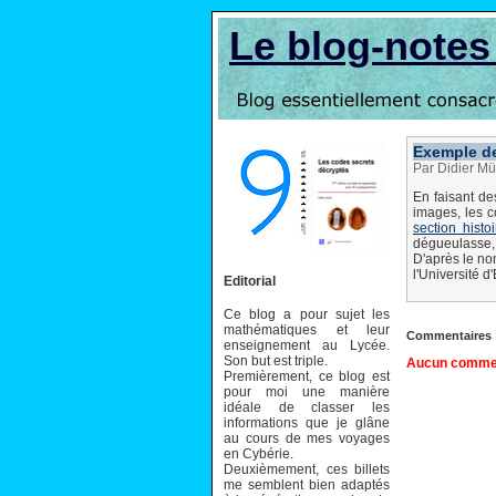
Le blog-note
Exemple de
Par Didier Mü
En faisant de
images, les c
section histoi
dégueulasse, c
D'après le nom
l'Université d'
Editorial
Ce blog a pour sujet les
mathématiques et leur
Commentaires
enseignement au Lycée.
Son but est triple.
Aucun comment
Premièrement, ce blog est
pour moi une manière
idéale de classer les
informations que je glâne
au cours de mes voyages
en Cybérie.
Deuxièmement, ces billets
me semblent bien adaptés