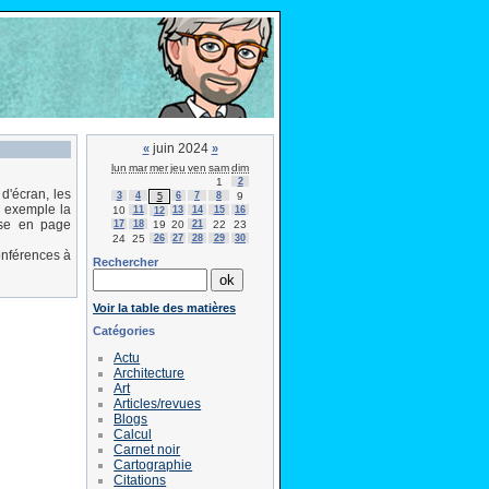
juin 2024
«
»
lun
mar
mer
jeu
ven
sam
dim
1
2
d'écran, les
3
4
6
7
8
9
5
r exemple la
10
11
13
14
15
16
12
ise en page
17
18
19
20
21
22
23
24
25
26
27
28
29
30
onférences à
Rechercher
Voir la table des matières
Catégories
Actu
Architecture
Art
Articles/revues
Blogs
Calcul
Carnet noir
Cartographie
Citations