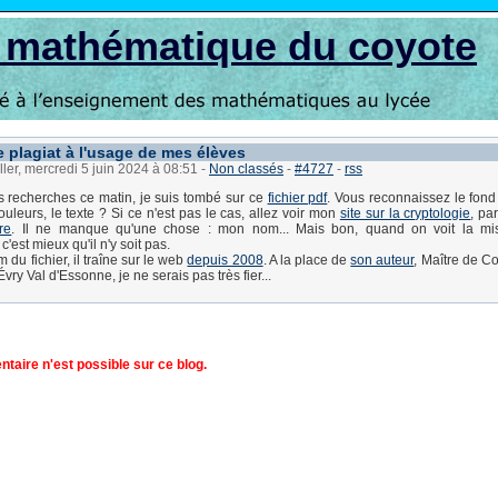
s mathématique du coyote
 plagiat à l'usage de mes élèves
ller, mercredi 5 juin 2024 à 08:51
-
Non classés
-
#4727
-
rss
s recherches ce matin, je suis tombé sur ce
fichier pdf
. Vous reconnaissez le fond 
ouleurs, le texte ? Si ce n'est pas le cas, allez voir mon
site sur la cryptologie
, pa
re
. Il ne manque qu'une chose : mon nom... Mais bon, quand on voit la m
'est mieux qu'il n'y soit pas.
 du fichier, il traîne sur le web
depuis 2008
. A la place de
son auteur
, Maître de C
Évry Val d'Essonne, je ne serais pas très fier...
aire n'est possible sur ce blog.