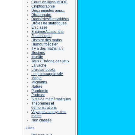
Cours en ligne/MOOC
Cryptographie
Deux minutes pour...
Dictionnaire
Doc/séries/films/vidéos
Drôles de statistiques
En classe
Enigmes/casse-tête
Fouloscopie
Histoire des maths
Humour/bêtisier
Il y a des maths là ?
Illusions
Insolite
Jeux / Théorie des jeux
La vache
Livres/e-books
Logiciels/applets/IA
Magie
Micmaths
Nature
Pandémie
Podcast
Sites de mathématiques
Théorèmes et
démonstrations
Voyages au pays des
maths
Non classés
Liens