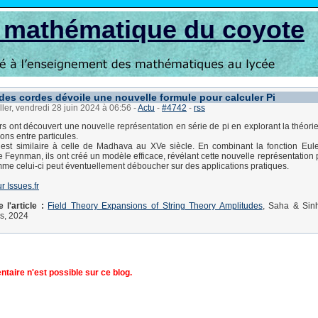
s mathématique du coyote
 des cordes dévoile une nouvelle formule pour calculer Pi
ller, vendredi 28 juin 2024 à 06:56
-
Actu
-
#4742
-
rss
s ont découvert une nouvelle représentation en série de pi en explorant la théori
ions entre particules.
est similaire à celle de Madhava au XVe siècle. En combinant la fonction Eule
Feynman, ils ont créé un modèle efficace, révélant cette nouvelle représentation pi
me celui-ci peut éventuellement déboucher sur des applications pratiques.
ur Issues.fr
l'article :
Field Theory Expansions of String Theory Amplitudes
, Saha & Sinh
s, 2024
aire n'est possible sur ce blog.