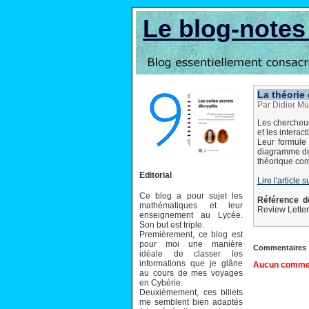
Le blog-note
La théorie
Par Didier Mü
Les chercheur
et les interact
Leur formule 
diagramme de 
théorique com
Editorial
Lire l'article s
Ce blog a pour sujet les
Référence de 
mathématiques et leur
Review Letter
enseignement au Lycée.
Son but est triple.
Premièrement, ce blog est
pour moi une manière
Commentaires
idéale de classer les
informations que je glâne
Aucun comment
au cours de mes voyages
en Cybérie.
Deuxièmement, ces billets
me semblent bien adaptés