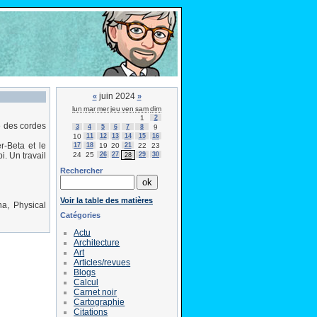
juin 2024
«
»
lun
mar
mer
jeu
ven
sam
dim
1
2
e des cordes
3
4
5
6
7
8
9
10
11
12
13
14
15
16
r-Beta et le
17
18
19
20
21
22
23
24
25
26
27
29
30
. Un travail
28
Rechercher
Voir la table des matières
a, Physical
Catégories
Actu
Architecture
Art
Articles/revues
Blogs
Calcul
Carnet noir
Cartographie
Citations