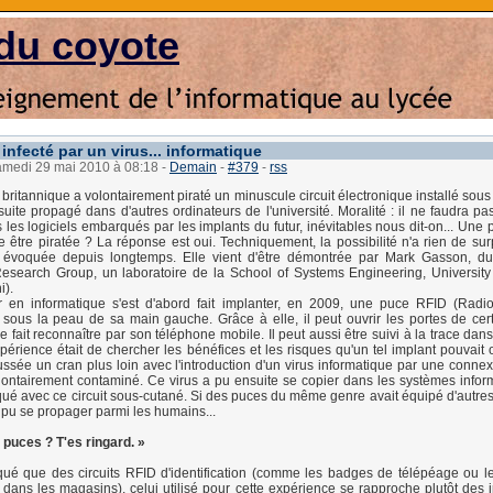
du coyote
nfecté par un virus... informatique
samedi 29 mai 2010 à 08:18
-
Demain
-
#379
-
rss
britannique a volontairement piraté un minuscule circuit électronique installé sous
suite propagé dans d'autres ordinateurs de l'université. Moralité : il ne faudra pa
s les logiciels embarqués par les implants du futur, inévitables nous dit-on... Une
e être piratée ? La réponse est oui. Techniquement, la possibilité n'a rien de sur
té évoquée depuis longtemps. Elle vient d'être démontrée par Mark Gasson, du
Research Group, un laboratoire de la School of Systems Engineering, Universit
).
 en informatique s'est d'abord fait implanter, en 2009, une puce RFID (Radi
n) sous la peau de sa main gauche. Grâce à elle, il peut ouvrir les portes de cer
e fait reconnaître par son téléphone mobile. Il peut aussi être suivi à la trace dans 
xpérience était de chercher les bénéfices et les risques qu'un tel implant pouvait 
ussée un cran plus loin avec l'introduction d'un virus informatique par une conne
lontairement contaminé. Ce virus a pu ensuite se copier dans les systèmes infor
é avec ce circuit sous-cutané. Si des puces du même genre avait équipé d'autre
t pu se propager parmi les humains...
 puces ? T'es ringard. »
qué que des circuits RFID d'identification (comme les badges de télépéage ou le
 dans les magasins), celui utilisé pour cette expérience se rapproche plutôt des i