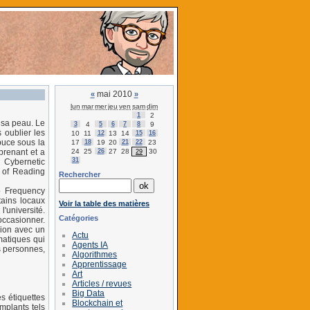
mai 2010
«
»
lun
mar
mer
jeu
ven
sam
dim
1
2
 sa peau. Le
3
4
5
6
7
8
9
s oublier les
10
11
12
13
14
15
16
 puce sous la
17
18
19
20
21
22
23
24
25
26
27
28
30
prenant et a
29
31
 Cybernetic
y of Reading
Rechercher
o Frequency
tains locaux
Voir la table des matières
l'université.
Catégories
occasionner.
xion avec un
Actu
matiques qui
Agents IA
s personnes,
Algorithmes
Apprentissage
Art
Articles / revues
Big Data
s étiquettes
Blockchain et
mplants tels