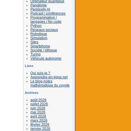
Ordinateur quantique
Pandémie
Perplexity AI
Podcast / conférences
Programmation /
langages / No code
Python
Réseaux sociaux
Robotique
Simulation
Sites
Smartphone
Société / éthique
Turing
Véhicule autonome
Liens
Qui suis-je ?
Apprendre-en-ligne.net
Le blog-notes
mathématique du coyote
Archives
août 2026
juillet 2026
juin 2026
mai 2026
avril 2026
mars 2026
février 2026
janvier 2026