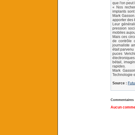
que l'on peut
« Nos recher
implants sont
Mark Gasson. 
apporter des 
Leur générali
pression soci
mobiles aujou
Mais ces circu
de contrôle 
journaliste a
était parvenu 
puces Verich
électroniques
bétail, imagi
rapides.
Mark Gasson 
Technologie e
Source :
Futu
Commentaires
Aucun comment