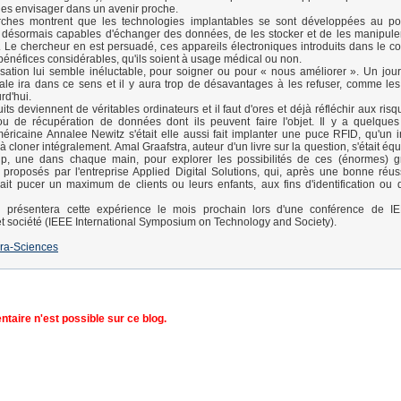
 les envisager dans un avenir proche.
ches montrent que les technologies implantables se sont développées au po
 désormais capables d'échanger des données, de les stocker et de les manipule
Le chercheur en est persuadé, ces appareils électroniques introduits dans le c
bénéfices considérables, qu'ils soient à usage médical ou non.
sation lui semble inéluctable, pour soigner ou pour « nous améliorer ». Un jour, p
ale ira dans ce sens et il y aura trop de désavantages à les refuser, comme le
rd'hui.
its deviennent de véritables ordinateurs et il faut d'ores et déjà réfléchir aux ris
ou de récupération de données dont ils peuvent faire l'objet. Il y a quelque
méricaine Annalee Newitz s'était elle aussi fait implanter une puce RFID, qu'un i
à cloner intégralement. Amal Graafstra, auteur d'un livre sur la question, s'était é
ip, une dans chaque main, pour explorer les possibilités de ces (énormes) gr
 proposés par l'entreprise Applied Digital Solutions, qui, après une bonne réus
nait pucer un maximum de clients ou leurs enfants, aux fins d'identification ou
présentera cette expérience le mois prochain lors d'une conférence de IEE
t société (IEEE International Symposium on Technology and Society).
ra-Sciences
aire n'est possible sur ce blog.