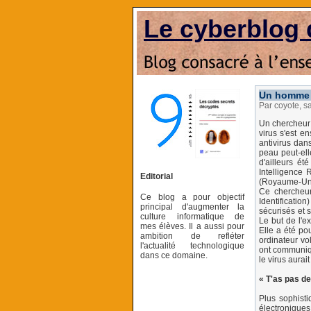
Le cyberblog 
Un homme i
Par coyote, 
Un chercheur 
virus s'est en
antivirus dan
peau peut-ell
d'ailleurs é
Intelligence 
Editorial
(Royaume-Uni
Ce chercheur
Ce blog a pour objectif
Identificatio
principal d'augmenter la
sécurisés et s
culture informatique de
Le but de l'e
mes élèves. Il a aussi pour
Elle a été po
ambition de refléter
ordinateur vo
l'actualité technologique
ont communiqu
dans ce domaine.
le virus aurai
« T'as pas de
Plus sophisti
électroniques