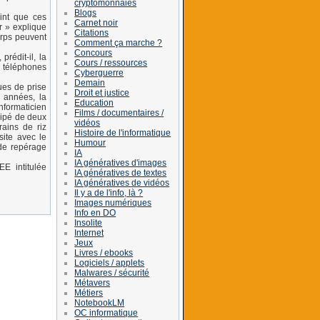
cryptomonnaies
Blogs
int que ces
Carnet noir
r » explique
Citations
orps peuvent
Comment ça marche ?
Concours
rédit-il, la
Cours / ressources
s téléphones
Cyberguerre
Demain
ques de prise
Droit et justice
s années, la
Education
nformaticien
Films / documentaires /
quipé de deux
vidéos
ains de riz
Histoire de l'informatique
site avec le
Humour
 de repérage
IA
IA génératives d'images
E intitulée
IA génératives de textes
IA génératives de vidéos
Il y a de l'info, là ?
Images numériques
Info en DO
Insolite
Internet
Jeux
Livres / ebooks
Logiciels / applets
Malwares / sécurité
Métavers
Métiers
NotebookLM
OC informatique