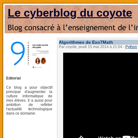
Le cyberblog du coyote
Algorithmes de Exo7Math
Par coyote, jeudi 15 mai 2014 à 21:04
-
Python
Editorial
Ce blog a pour objectif
principal d'augmenter la
culture informatique de
mes élèves. Il a aussi pour
ambition de refléter
l'actualité technologique
dans ce domaine.