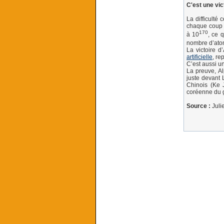
C'est une vi
La difficulté
chaque coup p
170
à 10
, ce 
nombre d’atom
La victoire 
artificielle
, re
C’est aussi 
La preuve, Al
juste devant 
Chinois (Ke J
coréenne du g
Source :
Juli