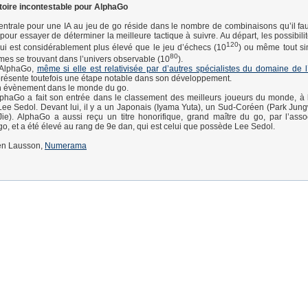
ctoire incontestable pour AlphaGo
 centrale pour une IA au jeu de go réside dans le nombre de combinaisons qu’il fau
our essayer de déterminer la meilleure tactique à suivre. Au départ, les possibilit
120
qui est considérablement plus élevé que le jeu d’échecs (10
) ou même tout si
80
es se trouvant dans l’univers observable (10
).
d’AlphaGo,
même si elle est relativisée par d’autres spécialistes du domaine de l’
présente toutefois une étape notable dans son développement.
un évènement dans le monde du go.
phaGo a fait son entrée dans le classement des meilleurs joueurs du monde, à 
Lee Sedol. Devant lui, il y a un Japonais (Iyama Yuta), un Sud-Coréen (Park Jun
ie). AlphaGo a aussi reçu un titre honorifique, grand maître du go, par l’asso
o, et a été élevé au rang de 9e dan, qui est celui que possède Lee Sedol.
en Lausson,
Numerama