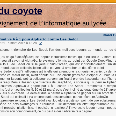
du coyote
mardi 1
finitive 4 à 1 pour AlphaGo contre Lee Sedol
mardi 15 mars 2016 à 13:28
-
IA
nalement triomphé de Lee Sedol, l'un des meilleurs joueurs au monde au jeu d
 jeu de go était déjà acquise depuis le troisième match, qui a eu lieu le 12 mars. I
 voulait savoir si AlphaGo, le système d’IA mis au point par Google DeepMind, al
e fois Lee Sedol ou si le joueur Sud-Coréen, qui est indiscutablement l’un d
 mondiaux de cette discipline, allait parvenir à arracher un deuxième point.
 Sedol, c’est l’intelligence artificielle qui a remporté la cinquième partie. La der
evée ce mardi matin, avait débuté sur une erreur grossière d’AlphaGo. Mais la
onter la pente petit à petit pour parvenir au final à prendre l’ascendant sur l’huma
, a réagi Demis Hassabis, le directeur de DeepMind, la société qui supervise Alpha
 courses, AlphaGo a gagné par 4 à 1 contre Lee Sedol. L’ordinateur a remport
s (qui ont eu lieu les 9, 10 et 12 mars) puis s’est incliné au quatrième (le 13) apr
joueur sud-coréen. Le dernier duel a permis à AlphaGo de gagner sur un score fleuv
ee Sedol qui estimait il y a encore quelques semaines pouvoir écraser AlphaGo.
a première rencontre, Lee Sedol avait toutefois ajusté son point de vue et fait rem
ède de nets avantages sur l’humain. Elle demeure en effet imperturbable au 
t ni pressée, ni attentiste, ni épuisée, ni excitée. À l’inverse, le joueur humain peut se
ons ou son comportement, ce qui peut aider l’adversaire à gagner.