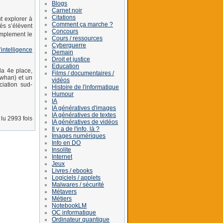
Blogs
Carnet noir
Citations
t explorer à
Comment ça marche ?
és s’élèvent
Concours
mplement le
Cours / ressources
Cyberguerre
intelligence
Demain
Droit et justice
Education
la 4e place,
Films / documentaires /
gwhan) et un
vidéos
ciation sud-
Histoire de l'informatique
Humour
IA
IA génératives d'images
IA génératives de textes
lu 2993 fois
IA génératives de vidéos
Il y a de l'info, là ?
Images numériques
Info en DO
Insolite
Internet
Jeux
Livres / ebooks
Logiciels / applets
Malwares / sécurité
Métavers
Métiers
NotebookLM
OC informatique
Ordinateur quantique