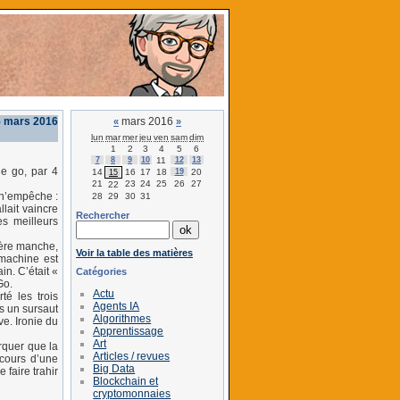
5 mars 2016
mars 2016
«
»
lun
mar
mer
jeu
ven
sam
dim
1
2
3
4
5
6
7
8
9
10
11
12
13
e go, par 4
14
16
17
18
19
20
15
21
23
24
25
26
27
22
l n’empêche :
28
29
30
31
lait vaincre
Rechercher
es meilleurs
nière manche,
Voir la table des matières
 machine est
in. C’était «
Catégories
Go.
Actu
é les trois
Agents IA
ès un sursaut
Algorithmes
e. Ironie du
Apprentissage
Art
arquer que la
Articles / revues
cours d’une
Big Data
 faire trahir
Blockchain et
cryptomonnaies