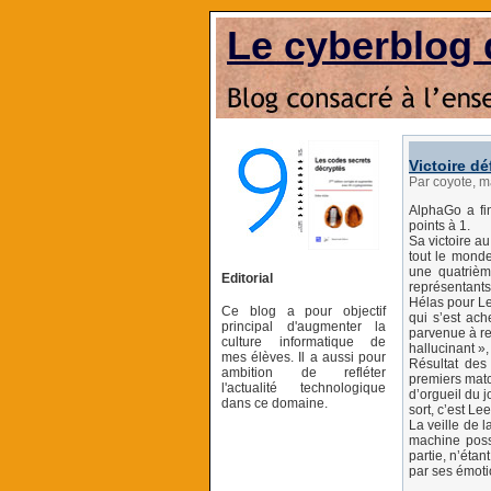
Le cyberblog 
Victoire dé
Par coyote, 
AlphaGo a fi
points à 1.
Sa victoire au
tout le monde
une quatrièm
Editorial
représentants
Hélas pour Lee
Ce blog a pour objectif
qui s’est ach
principal d'augmenter la
parvenue à rem
culture informatique de
hallucinant »
mes élèves. Il a aussi pour
Résultat des
ambition de refléter
premiers match
l'actualité technologique
d’orgueil du 
dans ce domaine.
sort, c’est L
La veille de l
machine poss
partie, n’étan
par ses émoti