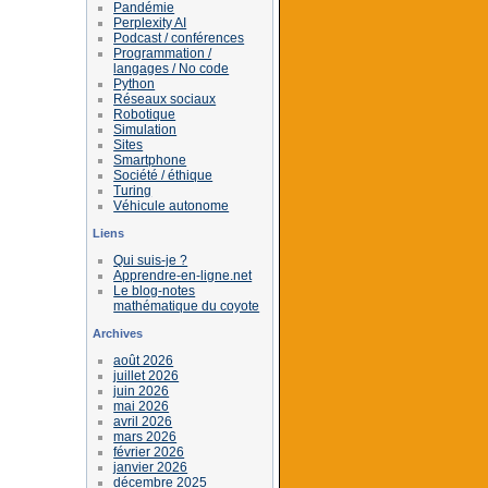
Pandémie
Perplexity AI
Podcast / conférences
Programmation /
langages / No code
Python
Réseaux sociaux
Robotique
Simulation
Sites
Smartphone
Société / éthique
Turing
Véhicule autonome
Liens
Qui suis-je ?
Apprendre-en-ligne.net
Le blog-notes
mathématique du coyote
Archives
août 2026
juillet 2026
juin 2026
mai 2026
avril 2026
mars 2026
février 2026
janvier 2026
décembre 2025