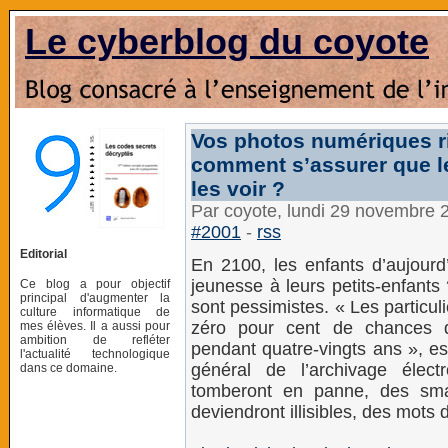
Le cyberblog du coyote
Vos photos numériques ri
comment s’assurer que le
les voir ?
Par coyote, lundi 29 novembre 
#2001
-
rss
Editorial
En 2100, les enfants d’aujourd’
jeunesse à leurs petits-enfants
Ce blog a pour objectif
principal d'augmenter la
sont pessimistes. « Les particuli
culture informatique de
zéro pour cent de chances d
mes élèves. Il a aussi pour
ambition de refléter
pendant quatre-vingts ans », e
l'actualité technologique
général de l’archivage élec
dans ce domaine.
tomberont en panne, des sma
deviendront illisibles, des mots