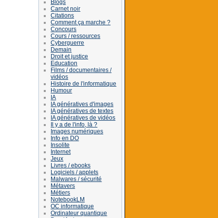
Blogs
Carnet noir
Citations
Comment ça marche ?
Concours
Cours / ressources
Cyberguerre
Demain
Droit et justice
Education
Films / documentaires /
vidéos
Histoire de l'informatique
Humour
IA
IA génératives d'images
IA génératives de textes
IA génératives de vidéos
Il y a de l'info, là ?
Images numériques
Info en DO
Insolite
Internet
Jeux
Livres / ebooks
Logiciels / applets
Malwares / sécurité
Métavers
Métiers
NotebookLM
OC informatique
Ordinateur quantique