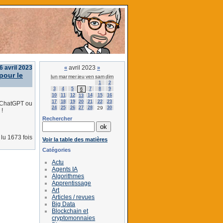
 6 avril 2023
avril 2023
«
»
pour le
lun
mar
mer
jeu
ven
sam
dim
1
2
3
4
5
7
8
9
6
10
11
12
14
15
16
13
17
18
19
20
21
22
23
e ChatGPT ou
24
25
26
27
28
29
30
 !
Rechercher
lu 1673 fois
Voir la table des matières
Catégories
Actu
Agents IA
Algorithmes
Apprentissage
Art
Articles / revues
Big Data
Blockchain et
cryptomonnaies