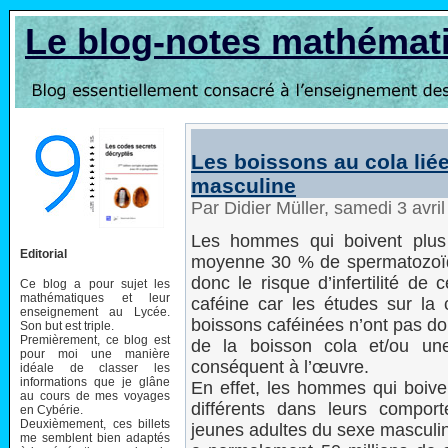
Le blog-notes mathémat
Les boissons au cola liées
masculine
Par Didier Müller, samedi 3 avri
Les hommes qui boivent plus 
Editorial
moyenne 30 % de spermatozoïd
donc le risque d’infertilité d
Ce blog a pour sujet les
mathématiques et leur
caféine car les études sur la
enseignement au Lycée.
boissons caféinées n’ont pas don
Son but est triple.
Premièrement, ce blog est
de la boisson cola et/ou un
pour moi une manière
conséquent à l’œuvre.
idéale de classer les
informations que je glâne
En effet, les hommes qui boive
au cours de mes voyages
différents dans leurs compor
en Cybérie.
Deuxièmement, ces billets
jeunes adultes du sexe masculi
me semblent bien adaptés