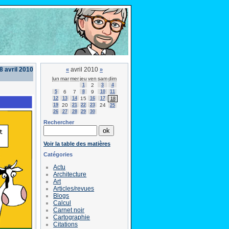
 avril 2010
avril 2010
«
»
lun
mar
mer
jeu
ven
sam
dim
1
2
3
4
5
6
7
8
9
10
11
12
13
14
15
16
17
18
19
20
21
22
23
24
25
26
27
28
29
30
Rechercher
Voir la table des matières
Catégories
Actu
Architecture
Art
Articles/revues
Blogs
Calcul
Carnet noir
Cartographie
Citations