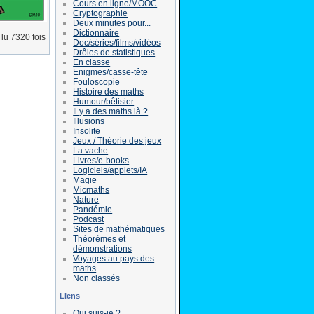
Cours en ligne/MOOC
Cryptographie
Deux minutes pour...
Dictionnaire
lu 7320 fois
Doc/séries/films/vidéos
Drôles de statistiques
En classe
Enigmes/casse-tête
Fouloscopie
Histoire des maths
Humour/bêtisier
Il y a des maths là ?
Illusions
Insolite
Jeux / Théorie des jeux
La vache
Livres/e-books
Logiciels/applets/IA
Magie
Micmaths
Nature
Pandémie
Podcast
Sites de mathématiques
Théorèmes et
démonstrations
Voyages au pays des
maths
Non classés
Liens
Qui suis-je ?